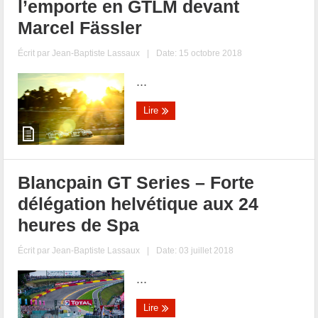
l’emporte en GTLM devant
Marcel Fässler
Écrit par
Jean-Baptiste Lassaux
|
Date: 15 octobre 2018
...
Lire
Blancpain GT Series – Forte
délégation helvétique aux 24
heures de Spa
Écrit par
Jean-Baptiste Lassaux
|
Date: 03 juillet 2018
...
Lire