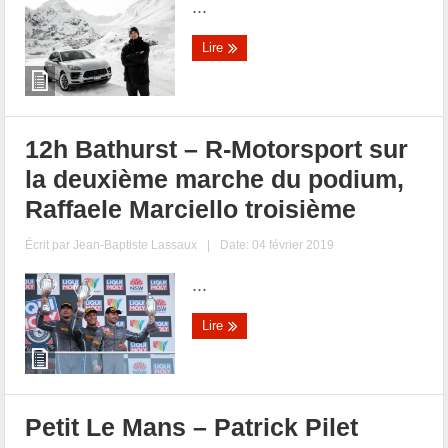
...
Lire
12h Bathurst – R-Motorsport sur
la deuxième marche du podium,
Raffaele Marciello troisième
Écrit par
Jean-Baptiste Lassaux
|
Date: 04 février 2019
...
Lire
Petit Le Mans – Patrick Pilet