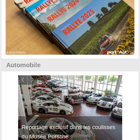
Automobile
Reportage exclusif dans les coulisses
Découverte de la nouvelle Ferrari
Essai
du Musée Porsche
12Cilindri Manuale
Shift