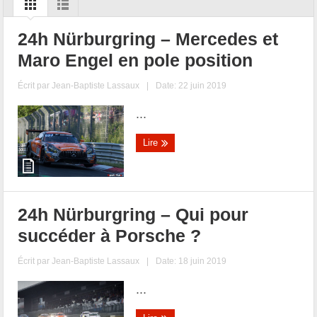
24h Nürburgring – Mercedes et
Maro Engel en pole position
Écrit par
Jean-Baptiste Lassaux
|
Date: 22 juin 2019
...
Lire
24h Nürburgring – Qui pour
succéder à Porsche ?
Écrit par
Jean-Baptiste Lassaux
|
Date: 18 juin 2019
...