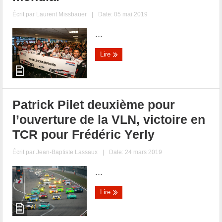
Écrit par
Laurent Missbauer
|
Date: 05 mai 2019
...
Lire
Patrick Pilet deuxième pour
l’ouverture de la VLN, victoire en
TCR pour Frédéric Yerly
Écrit par
Jean-Baptiste Lassaux
|
Date: 24 mars 2019
...
Lire