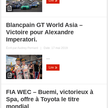
Lire
Blancpain GT World Asia –
Victoire pour Alexandre
Imperatori.
Écrit par
Audrey Perriard
|
Date: 17 mai 2019
...
Lire
FIA WEC – Buemi, victorieux à
Spa, offre à Toyota le titre
mondial