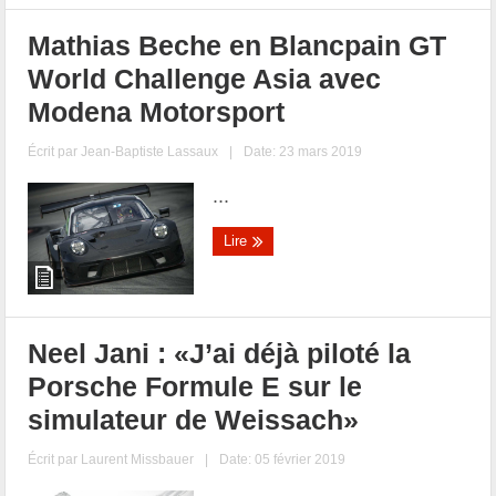
Mathias Beche en Blancpain GT
World Challenge Asia avec
Modena Motorsport
Écrit par
Jean-Baptiste Lassaux
|
Date: 23 mars 2019
...
Lire
Neel Jani : «J’ai déjà piloté la
Porsche Formule E sur le
simulateur de Weissach»
Écrit par
Laurent Missbauer
|
Date: 05 février 2019