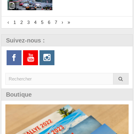
‹
1
2
3
4
5
6
7
›
»
Suivez-nous :
Boutique