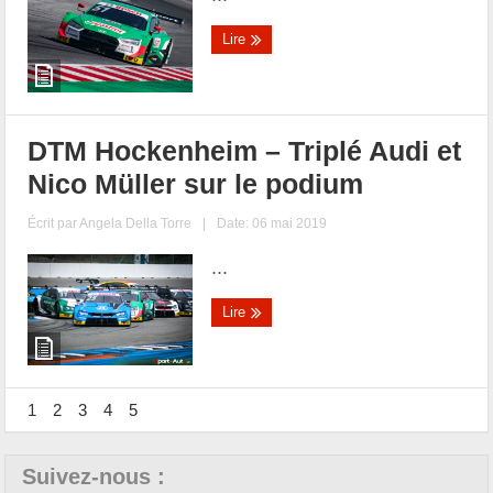
Lire
DTM Hockenheim – Triplé Audi et
Nico Müller sur le podium
Écrit par
Angela Della Torre
|
Date: 06 mai 2019
...
Lire
1
2
3
4
5
Suivez-nous :