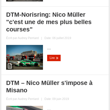
DTM-Norisring: Nico Müller
"c'est une de mes plus belles
courses"
Écrit par
Audrey Perriard
|
Date: 06 juillet 2019
...
Lire
DTM – Nico Müller s'impose à
Misano
Écrit par
Audrey Perriard
|
Date: 09 juin 2019
...