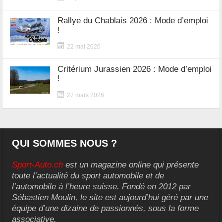
Rallye du Chablais 2026 : Mode d’emploi
!
22 mai 2026
Critérium Jurassien 2026 : Mode d’emploi
!
27 mars 2026
QUI SOMMES NOUS ?
Sport-Auto.ch
est un magazine online qui présente
toute l’actualité du sport automobile et de
l’automobile à l’heure suisse. Fondé en 2012 par
Sébastien Moulin, le site est aujourd’hui géré par une
équipe d’une dizaine de passionnés, sous la forme
associative.