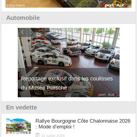
Automobile
Reportage exclusif dans les coulisses
Décou
du Musée Porsche
12Cil
En vedette
Rallye Bourgogne Côte Chalonnaise 2026
: Mode d’emploi !
02 juillet 2026