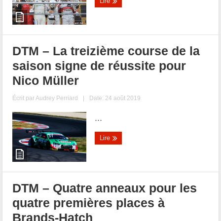
Lire
DTM – La treizième course de la
saison signe de réussite pour
Nico Müller
Écrit par
Audrey Perriard
|
Date: 24 août 2019
...
Lire
DTM – Quatre anneaux pour les
quatre premières places à
Brands-Hatch