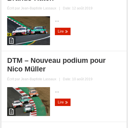
Écrit par
Jean-Baptiste Lassaux
|
Date: 12 août 2019
...
Lire
DTM – Nouveau podium pour
Nico Müller
Écrit par
Jean-Baptiste Lassaux
|
Date: 10 août 2019
...
Lire