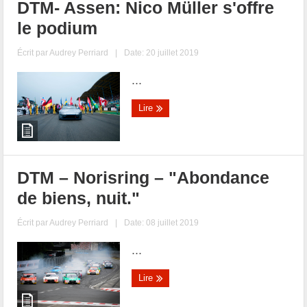
DTM- Assen: Nico Müller s'offre
le podium
Écrit par
Audrey Perriard
|
Date: 20 juillet 2019
...
Lire
DTM – Norisring – "Abondance
de biens, nuit."
Écrit par
Audrey Perriard
|
Date: 08 juillet 2019
...
Lire