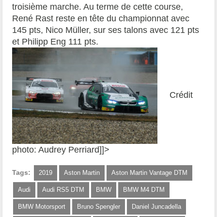
troisième marche. Au terme de cette course,
René Rast reste en tête du championnat avec
145 pts, Nico Müller, sur ses talons avec 121 pts
et Philipp Eng 111 pts.
Crédit
photo: Audrey Perriard]]>
Tags:
2019
Aston Martin
Aston Martin Vantage DTM
Audi
Audi RS5 DTM
BMW
BMW M4 DTM
BMW Motorsport
Bruno Spengler
Daniel Juncadella