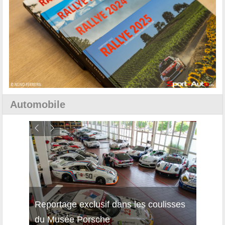
Automobile
Reportage exclusif dans les coulisses
Découverte de la nouvelle Ferrari
Essai
du Musée Porsche
12Cilindri Manuale
Shift