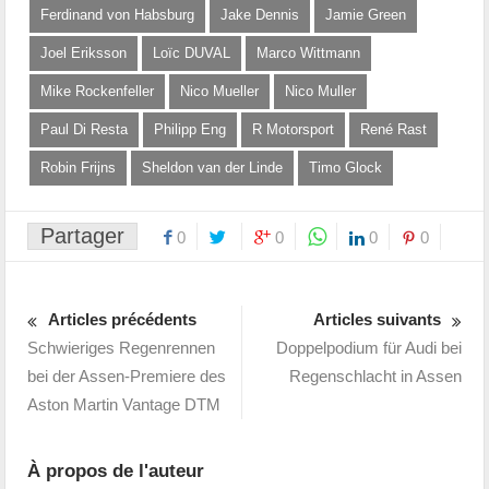
Ferdinand von Habsburg
Jake Dennis
Jamie Green
Joel Eriksson
Loïc DUVAL
Marco Wittmann
Mike Rockenfeller
Nico Mueller
Nico Muller
Paul Di Resta
Philipp Eng
R Motorsport
René Rast
Robin Frijns
Sheldon van der Linde
Timo Glock
Partager
0
0
0
0
Articles précédents
Articles suivants
Schwieriges Regenrennen
Doppelpodium für Audi bei
bei der Assen-Premiere des
Regenschlacht in Assen
Aston Martin Vantage DTM
À propos de l'auteur