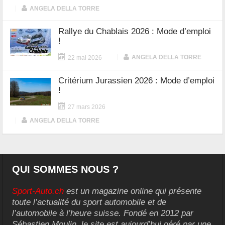
|
ANGELA DELLA TORRE
Rallye du Chablais 2026 : Mode d’emploi
!
|
ANGELA DELLA TORRE
22 mai 2026
Critérium Jurassien 2026 : Mode d’emploi
!
27 mars 2026
|
ANGELA DELLA TORRE
QUI SOMMES NOUS ?
Sport-Auto.ch
est un magazine online qui présente
toute l’actualité du sport automobile et de
l’automobile à l’heure suisse. Fondé en 2012 par
Sébastien Moulin, le site est aujourd’hui géré par une