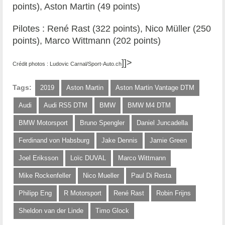
points), Aston Martin (49 points)
Pilotes : René Rast (322 points), Nico Müller (250
points), Marco Wittmann (202 points)
]]>
Crédit photos : Ludovic Carnal/Sport-Auto.ch
Tags:
2019
Aston Martin
Aston Martin Vantage DTM
Audi
Audi RS5 DTM
BMW
BMW M4 DTM
BMW Motorsport
Bruno Spengler
Daniel Juncadella
Ferdinand von Habsburg
Jake Dennis
Jamie Green
Joel Eriksson
Loïc DUVAL
Marco Wittmann
Mike Rockenfeller
Nico Mueller
Paul Di Resta
Philipp Eng
R Motorsport
René Rast
Robin Frijns
Sheldon van der Linde
Timo Glock