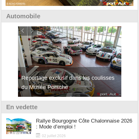
Automobile
isses
Découverte de la nouvelle Ferrari
Essai
12Cilindri Manuale
Shift
En vedette
Rallye Bourgogne Côte Chalonnaise 2026
: Mode d’emploi !
02 juillet 2026