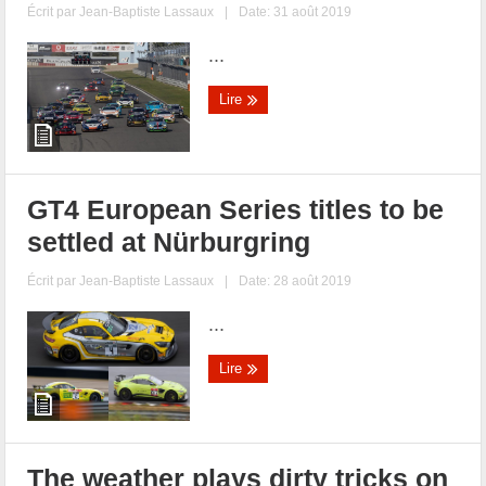
Écrit par
Jean-Baptiste Lassaux
|
Date: 31 août 2019
...
Lire
GT4 European Series titles to be
settled at Nürburgring
Écrit par
Jean-Baptiste Lassaux
|
Date: 28 août 2019
...
Lire
The weather plays dirty tricks on