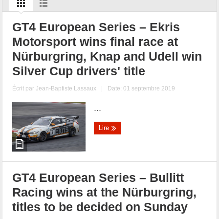
GT4 European Series – Ekris
Motorsport wins final race at
Nürburgring, Knap and Udell win
Silver Cup drivers' title
Écrit par
Jean-Baptiste Lassaux
|
Date: 01 septembre 2019
...
Lire
GT4 European Series – Bullitt
Racing wins at the Nürburgring,
titles to be decided on Sunday