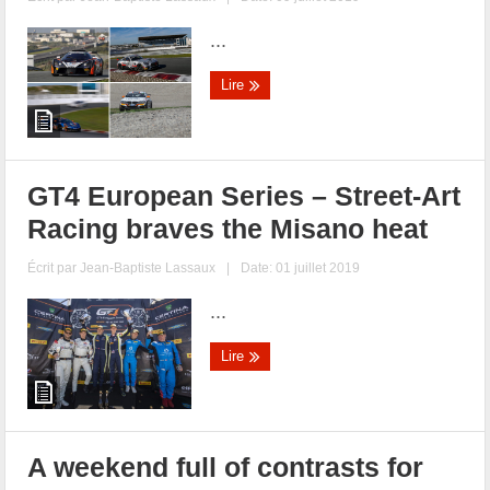
...
Lire
GT4 European Series – Street-Art
Racing braves the Misano heat
Écrit par
Jean-Baptiste Lassaux
|
Date: 01 juillet 2019
...
Lire
A weekend full of contrasts for