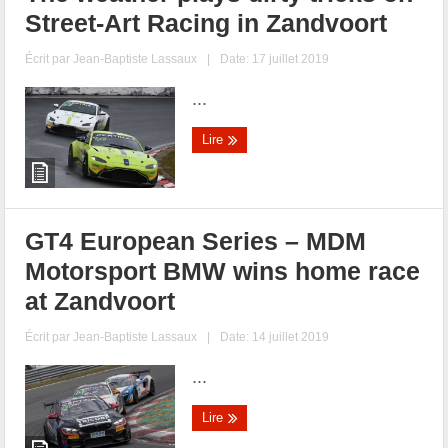
Street-Art Racing in Zandvoort
Écrit par
Jean-Baptiste Lassaux
|
Date: 17 juillet 2019
...
Lire
GT4 European Series – MDM
Motorsport BMW wins home race
at Zandvoort
Écrit par
Jean-Baptiste Lassaux
|
Date: 14 juillet 2019
...
Lire