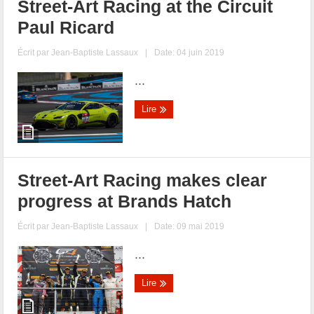
Street-Art Racing at the Circuit
Paul Ricard
Écrit par
Jean-Baptiste Lassaux
|
Date: 04 juin 2019
...
Lire
Street-Art Racing makes clear
progress at Brands Hatch
Écrit par
Jean-Baptiste Lassaux
|
Date: 09 mai 2019
...
Lire