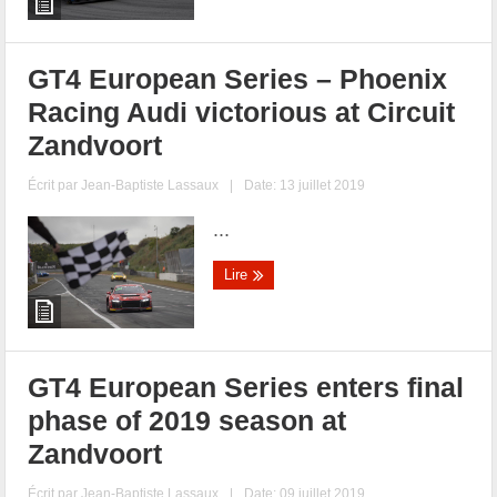
GT4 European Series – Phoenix
Racing Audi victorious at Circuit
Zandvoort
Écrit par
Jean-Baptiste Lassaux
|
Date: 13 juillet 2019
...
Lire
GT4 European Series enters final
phase of 2019 season at
Zandvoort
Écrit par
Jean-Baptiste Lassaux
|
Date: 09 juillet 2019