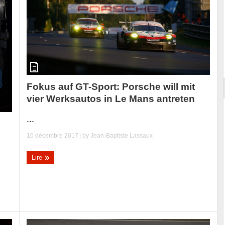
ort
Fokus auf GT-Sport: Porsche will mit
vier Werksautos in Le Mans antreten
...
10 décembre 2017
| by
Jean-Baptiste Lassaux
Lire