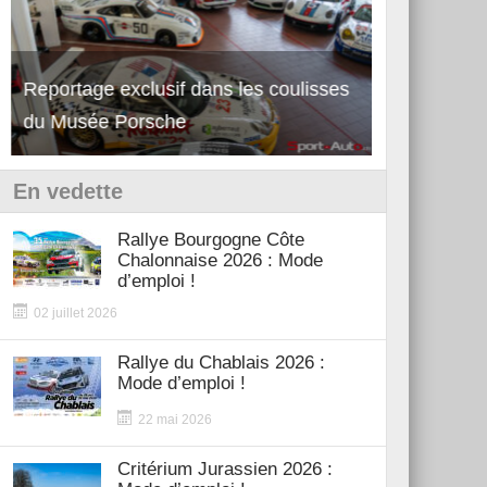
Reportage exclusif dans les coulisses
Découverte de la nouvelle Ferrari
Essai – Po
du Musée Porsche
12Cilindri Manuale
Shift
En vedette
Rallye Bourgogne Côte
Chalonnaise 2026 : Mode
d’emploi !
02 juillet 2026
Rallye du Chablais 2026 :
Mode d’emploi !
22 mai 2026
Critérium Jurassien 2026 :