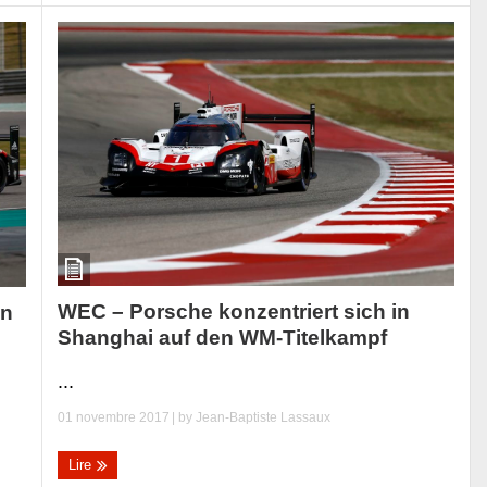
WEC – Porsche konzentriert sich in
in
Shanghai auf den WM-Titelkampf
...
01 novembre 2017
| by
Jean-Baptiste Lassaux
Lire