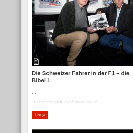
Essai – Morgan Supersp
Die Schweizer Fahrer in der F1 – die
Bibel !
...
11 décembre 2018
| by
Sébastien Moulin
Lire