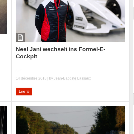
Neel Jani wechselt ins Formel-E-
Cockpit
...
14 décembre 2018
| by
Jean-Baptiste Lassaux
Lire