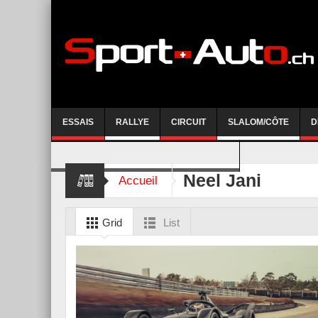
ESSAIS
RALLYE
CIRCUIT
SLALOM/CÔTE
D
COURSE DE CÔTE AYENT-ANZERE 2026
Neel Jani
Accueil
Grid
List