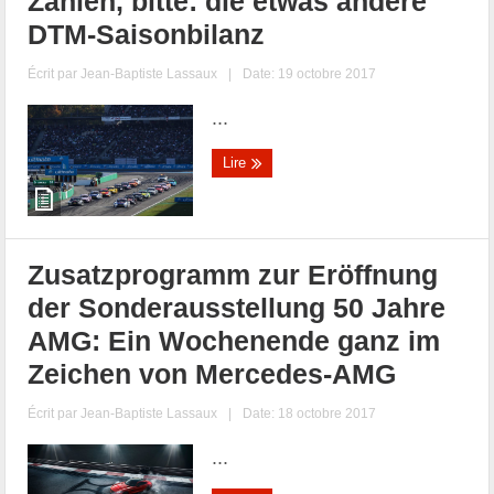
Zahlen, bitte: die etwas andere
DTM-Saisonbilanz
Écrit par
Jean-Baptiste Lassaux
|
Date: 19 octobre 2017
...
Lire
Zusatzprogramm zur Eröffnung
der Sonderausstellung 50 Jahre
AMG: Ein Wochenende ganz im
Zeichen von Mercedes-AMG
Écrit par
Jean-Baptiste Lassaux
|
Date: 18 octobre 2017
...