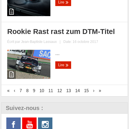
Lire
Rookie Rast rast zum DTM-Titel
Écrit par
Jean-Baptiste Lassaux
|
Date: 16 octobre 2017
...
Lire
«
‹
7
8
9
10
11
12
13
14
15
›
»
Suivez-nous :