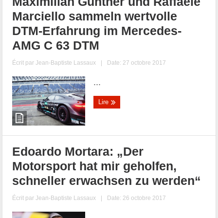
Maximilian Günther und Raffaele
Marciello sammeln wertvolle
DTM-Erfahrung im Mercedes-
AMG C 63 DTM
Écrit par
Jean-Baptiste Lassaux
|
Date: 27 octobre 2017
...
Lire
Edoardo Mortara: „Der
Motorsport hat mir geholfen,
schneller erwachsen zu werden“
Écrit par
Jean-Baptiste Lassaux
|
Date: 26 octobre 2017
...