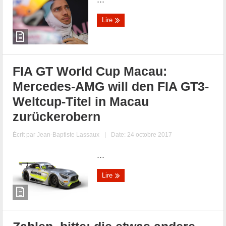
Lire
FIA GT World Cup Macau:
Mercedes-AMG will den FIA GT3-
Weltcup-Titel in Macau
zurückerobern
Écrit par
Jean-Baptiste Lassaux
|
Date: 24 octobre 2017
...
Lire