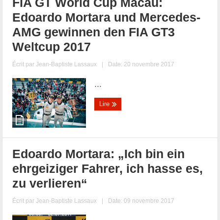
FIA GT World Cup Macau:
Edoardo Mortara und Mercedes-
AMG gewinnen den FIA GT3
Weltcup 2017
Écrit par
Jean-Baptiste Lassaux
|
Date: 20 novembre 2017
...
Lire
Edoardo Mortara: „Ich bin ein
ehrgeiziger Fahrer, ich hasse es,
zu verlieren“
Écrit par
Jean-Baptiste Lassaux
|
Date: 09 novembre 2017