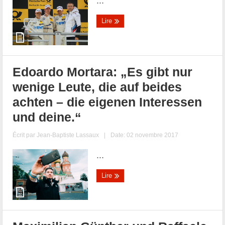
...
Lire
Edoardo Mortara: „Es gibt nur
wenige Leute, die auf beides
achten – die eigenen Interessen
und deine.“
Écrit par
Jean-Baptiste Lassaux
|
Date: 02 novembre 2017
...
Lire