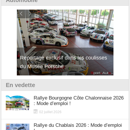
Reportage exclusif dans les coulisses
Découverte de la nouvelle Ferrari
Essai
du Musée Porsche
12Cilindri Manuale
Shift
En vedette
Rallye Bourgogne Côte Chalonnaise 2026
: Mode d’emploi !
02 juillet 2026
Rallye du Chablais 2026 : Mode d’emploi