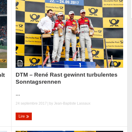
DTM – René Rast gewinnt turbulentes
lt
Sonntagsrennen
...
24 septembre 2017
| by
Jean-Baptiste Lassaux
Lire