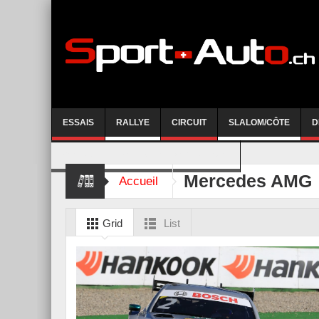
ESSAIS
RALLYE
CIRCUIT
SLALOM/CÔTE
D
COURSE DE CÔTE AYENT-ANZERE 2026
Mercedes AMG
Accueil
Grid
List