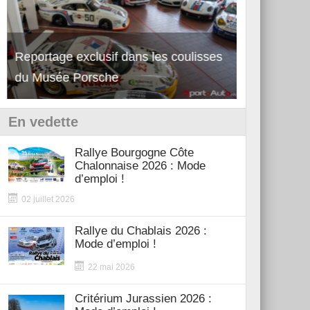
Reportage exclusif dans les coulisses
Découverte de la nouvelle Ferrari
Essai – Po
du Musée Porsche
12Cilindri Manuale
Shift
En vedette
Rallye Bourgogne Côte
Chalonnaise 2026 : Mode
d’emploi !
02 juillet 2026
Rallye du Chablais 2026 :
Mode d’emploi !
22 mai 2026
Critérium Jurassien 2026 :