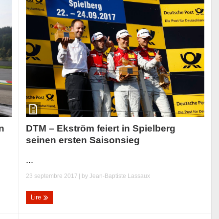
DTM – Ekström feiert in Spielberg
n
seinen ersten Saisonsieg
...
23 septembre 2017
| by
Jean-Baptiste Lassaux
Lire