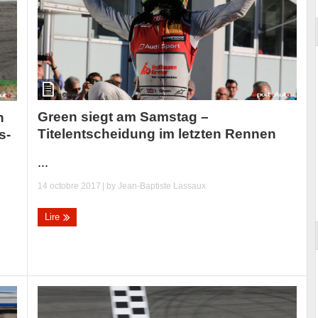
Green siegt am Samstag –
n
Titelentscheidung im letzten Rennen
s-
...
14 octobre 2017
| by
Jean-Baptiste Lassaux
Lire