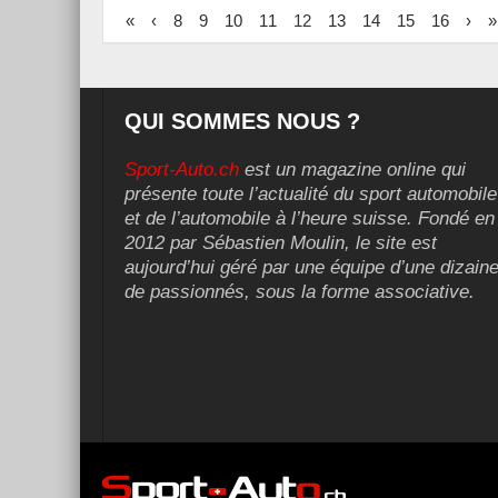
«
‹
8
9
10
11
12
13
14
15
16
›
»
QUI SOMMES NOUS ?
Sport-Auto.ch
est un magazine online qui
présente toute l’actualité du sport automobile
et de l’automobile à l’heure suisse. Fondé en
2012 par Sébastien Moulin, le site est
aujourd’hui géré par une équipe d’une dizain
de passionnés, sous la forme associative.