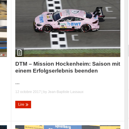
ort
DTM – Mission Hockenheim: Saison mit
einem Erfolgserlebnis beenden
...
12 octobre 2017
| by
Jean-Baptiste Lassaux
Lire