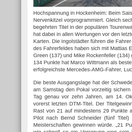
Hochspannung in Hockenheim: Beim Saison
Nervenkitzel vorprogrammiert. Gleich se
begehrten Titel in der populären Tourenw
hat dabei in allen Wertungen vor den let
Karten. Die Ingolstädter führen die Fahre
des Fahrerfeldes haben sich mit Mattias 
Green (137) und Mike Rockenfeller (134) gl
134 Punkte hat Marco Wittmann als bester
erfolgreichste Mercedes-AMG-Fahrer, Luca
Die beste Ausgangslage hat der Schwede E
am Samstag den Pokal vorzeitig sichern
Tag genau vor zehn Jahren, am 14. Ok
vorerst letzten DTM-Titel. Der Titelgewi
Rast von 21 auf mindestens 29 Punkte au
Pilot nach Bernd Schneider (fünf Titel)
Meisterschaften gewinnen würde. „21 Pun