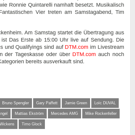
ie Ronnie Quintarelli namhaft besetzt. Musikalisch
 Fantastischen Vier treten am Samstagabend, Tim
ckenheim. Am Samstag startet die Übertragung aus
st Das Erste ab 15:00 Uhr live auf Sendung. Die
s und Qualifyings sind auf
DTM.com
im Livestream
an der Tageskasse oder über
DTM.com
auch noch
Kategorien bereits ausverkauft sind.
Bruno Spengler
Gary Paffett
Jamie Green
Loïc DUVAL
ngel
Mattias Ekström
Mercedes AMG
Mike Rockenfeller
 Wickens
Timo Glock