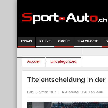
ESSAIS
RALLYE
CIRCUIT
SLALOM/CÔTE
D
COURSE DE CÔTE AYENT-ANZERE 2026
Accueil
Uncategorized
Titelentscheidung in der
Date:
11 octobre 2017
|
JEAN-BAPTISTE LASSAUX