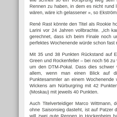
wie schnell so ein Vorsprung weg sein 
Rennen zu haben, in dem es nicht rund l
wären, wäre ich gelassener », so Ekström
René Rast könnte den Titel als Rookie ho
Larini vor 24 Jahren vollbrachte. „Ich 
gerechnet, dass ich beim Finale noch u
perfektes Wochenende würde schon fast re
Mit 35 und 38 Punkten Rückstand auf Ek
Green und Rockenfeller – bei noch 56 zu
um den DTM-Pokal. Dass dies schwer we
allem, wenn man einen Blick auf die b
Punktesammler an einem Wochenende w
Wickens am Nürburgring mit 42 Punkte
(Moskau) mit jeweils 40 Punkten.
Auch Titelverteidiger Marco Wittmann, d
ohne Saisonsieg dasteht, ist auf Patzer
will zwei gute Rennen in Hockenheim h