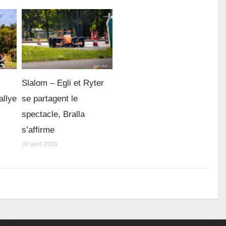
Slalom – Egli et Ryter
allye
se partagent le
spectacle, Bralla
s’affirme
30 avril 2026