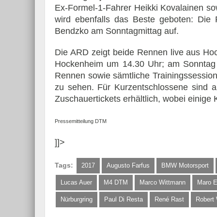
Ex-Formel-1-Fahrer Heikki Kovalainen sow
wird ebenfalls das Beste geboten: Die
Bendzko am Sonntagmittag auf.
Die ARD zeigt beide Rennen live aus Ho
Hockenheim um 14.30 Uhr; am Sonntag i
Rennen sowie sämtliche Trainingssession
zu sehen. Für Kurzentschlossene sind 
Zuschauertickets erhältlich, wobei einige 
Pressemitteilung DTM
]]>
Tags:
2017
Augusto Farfus
BMW Motorsport
Lucas Auer
M4 DTM
Marco Wittmann
Maro E
Nürburgring
Paul Di Resta
René Rast
Robert