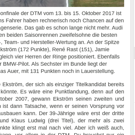
finale der DTM vom 13. bis 15. Oktober 2017 ist
chs Fahrer haben rechnerisch noch Chancen auf den
agenserie. Das gab es schon lange nicht mehr. Audi
Essai – Morgan Supersport
zten beiden Saisonrennen zweifelsohne die besten
r-, Team- und Hersteller-Wertung an. An der Spitze
Ekström (172 Punkte), René Rast (151), Jamie
eich vier Herren der Ringe positioniert. Ebenfalls
 BMW-Pilot. Als Sechster im Bunde liegt der
s Auer, mit 131 Punkten noch in Lauerstellung.
kström, der sich als einziger Titelkandidat bereits
 könnte. Es wäre eine Punktlandung, denn auf den
tober 2007, gewann Ekström seinen zweiten und
nn ist dann Tatsache, wenn er seinen Vorsprung vor
sbauen kann. Der 39-Jährige wäre erst der dritte
 und Klaus Ludwig (drei Titel), der mehr als zwei
kte klingt erst mal nach viel. Aber ich weiß auch,