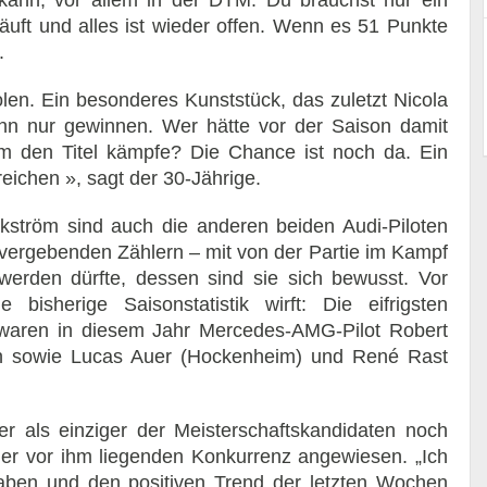
kann, vor allem in der DTM. Du brauchst nur ein
äuft und alles ist wieder offen. Wenn es 51 Punkte
.
len. Ein besonderes Kunststück, das zuletzt Nicola
kann nur gewinnen. Wer hätte vor der Saison damit
m den Titel kämpfe? Die Chance ist noch da. Ein
ichen », sagt der 30-Jährige.
ström sind auch die anderen beiden Audi-Piloten
 vergebenden Zählern – mit von der Partie im Kampf
rden dürfte, dessen sind sie sich bewusst. Vor
isherige Saisonstatistik wirft: Die eifrigsten
aren in diesem Jahr Mercedes-AMG-Pilot Robert
n sowie Lucas Auer (Hockenheim) und René Rast
er als einziger der Meisterschaftskandidaten noch
 der vor ihm liegenden Konkurrenz angewiesen. „Ich
aben und den positiven Trend der letzten Wochen