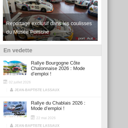
Reportage exclusif dans les coulisses
Découverte 
du Musée Porsche
12Cilindri 
En vedette
Rallye Bourgogne Côte
Chalonnaise 2026 : Mode
d’emploi !
02 juillet 2026
|
JEAN-BAPTISTE LASSAUX
Rallye du Chablais 2026 :
Mode d’emploi !
22 mai 2026
|
JEAN-BAPTISTE LASSAUX