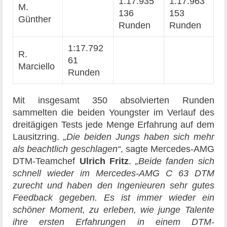
1:17.935
1:17.963
M.
136
153
Günther
Runden
Runden
1:17.792
R.
61
Marciello
Runden
Mit insgesamt 350 absolvierten Runden
sammelten die beiden Youngster im Verlauf des
dreitägigen Tests jede Menge Erfahrung auf dem
Lausitzring.
„Die beiden Jungs haben sich mehr
als beachtlich geschlagen“
, sagte Mercedes-AMG
DTM-Teamchef
Ulrich Fritz
.
„Beide fanden sich
schnell wieder im Mercedes-AMG C 63 DTM
zurecht und haben den Ingenieuren sehr gutes
Feedback gegeben. Es ist immer wieder ein
schöner Moment, zu erleben, wie junge Talente
ihre ersten Erfahrungen in einem DTM-