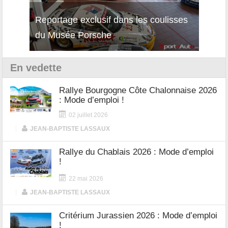
Reportage exclusif dans les coulisses
Découverte de la nouvelle Ferrari
Essai
du Musée Porsche
12Cilindri Manuale
Shift
En vedette
Rallye Bourgogne Côte Chalonnaise 2026
: Mode d’emploi !
02 juillet 2026
|
JEAN-BAPTISTE LASSAUX
Rallye du Chablais 2026 : Mode d’emploi
!
22 mai 2026
|
JEAN-BAPTISTE LASSAUX
Critérium Jurassien 2026 : Mode d’emploi
!