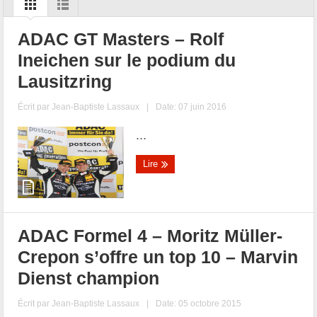
ADAC GT Masters – Rolf
Ineichen sur le podium du
Lausitzring
Écrit par
Jean-Baptiste Lassaux
|
Date: 07 juin 2016
...
Lire
ADAC Formel 4 – Moritz Müller-
Crepon s’offre un top 10 – Marvin
Dienst champion
Écrit par
Jean-Baptiste Lassaux
|
Date: 05 octobre 2015