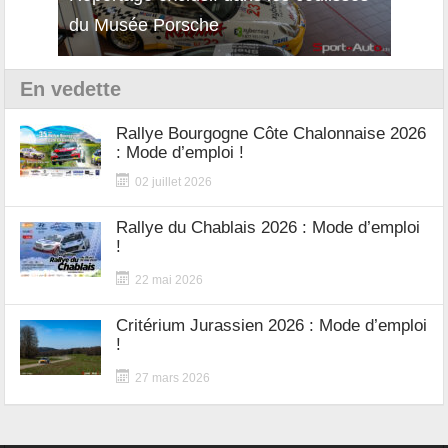
du Musée Porsche
12Cil
En vedette
Rallye Bourgogne Côte Chalonnaise 2026
: Mode d’emploi !
02 juillet 2026
Rallye du Chablais 2026 : Mode d’emploi
!
22 mai 2026
Critérium Jurassien 2026 : Mode d’emploi
!
27 mars 2026