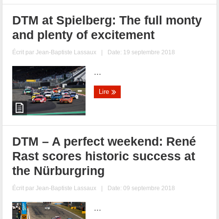
DTM at Spielberg: The full monty
and plenty of excitement
Écrit par
Jean-Baptiste Lassaux
|
Date: 19 septembre 2018
...
Lire
DTM – A perfect weekend: René
Rast scores historic success at
the Nürburgring
Écrit par
Jean-Baptiste Lassaux
|
Date: 09 septembre 2018
...