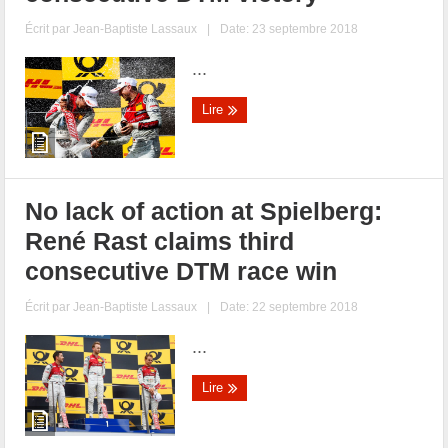
Écrit par
Jean-Baptiste Lassaux
|
Date: 23 septembre 2018
...
Lire
No lack of action at Spielberg:
René Rast claims third
consecutive DTM race win
Écrit par
Jean-Baptiste Lassaux
|
Date: 22 septembre 2018
...
Lire