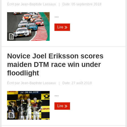
Écrit par
Jean-Baptiste Lassaux
|
Date: 05 septembre 2018
...
Lire
Novice Joel Eriksson scores
maiden DTM race win under
floodlight
Écrit par
Jean-Baptiste Lassaux
|
Date: 27 août 2018
...
Lire