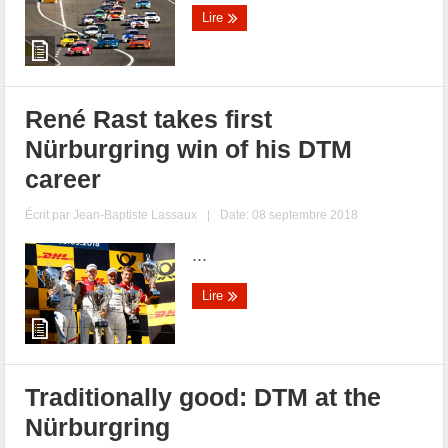
Lire
René Rast takes first
Nürburgring win of his DTM
career
Écrit par
Jean-Baptiste Lassaux
|
Date: 08 septembre 2018
...
Lire
Traditionally good: DTM at the
Nürburgring