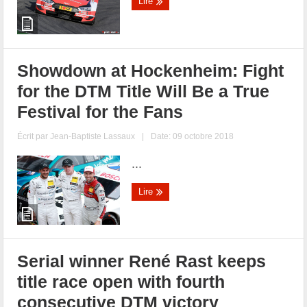
Lire
Showdown at Hockenheim: Fight
for the DTM Title Will Be a True
Festival for the Fans
Écrit par
Jean-Baptiste Lassaux
|
Date: 09 octobre 2018
...
Lire
Serial winner René Rast keeps
title race open with fourth
consecutive DTM victory