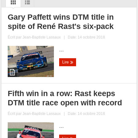
Gary Paffett wins DTM title in
spite of René Rast's six-pack
Écrit par
Jean-Baptiste Lassaux
|
Date: 14 octobre 2018
...
Lire
Fifth win in a row: Rast keeps
DTM title race open with record
Écrit par
Jean-Baptiste Lassaux
|
Date: 14 octobre 2018
...