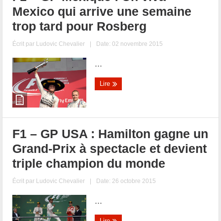
Mexico qui arrive une semaine
trop tard pour Rosberg
Écrit par
Ludovic Chevalier
|
Date: 02 novembre 2015
...
Lire
F1 – GP USA : Hamilton gagne un
Grand-Prix à spectacle et devient
triple champion du monde
Écrit par
Ludovic Chevalier
|
Date: 26 octobre 2015
...
Lire