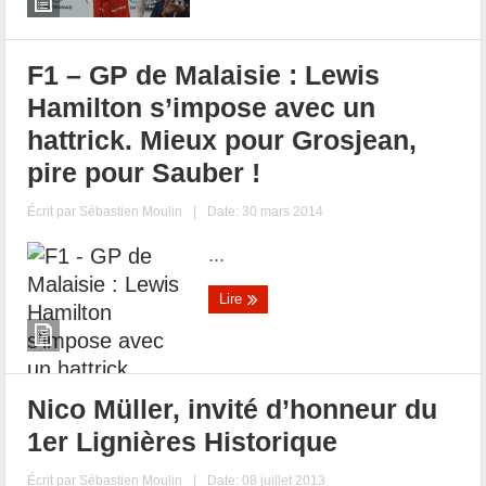
F1 – GP de Malaisie : Lewis
Hamilton s’impose avec un
hattrick. Mieux pour Grosjean,
pire pour Sauber !
Écrit par
Sébastien Moulin
|
Date: 30 mars 2014
...
Lire
Nico Müller, invité d’honneur du
1er Lignières Historique
Écrit par
Sébastien Moulin
|
Date: 08 juillet 2013