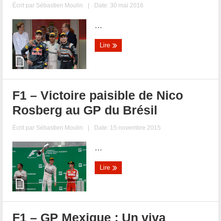
Écrit par
Sébastien Moulin
|
Date: 30 mai 2016
...
Lire
F1 – Victoire paisible de Nico
Rosberg au GP du Brésil
Écrit par
Sébastien Moulin
|
Date: 15 novembre 2015
...
Lire
F1 – GP Mexique : Un viva