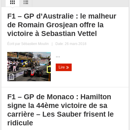
F1 – GP d’Australie : le malheur
de Romain Grosjean offre la
victoire à Sebastian Vettel
Écrit par
Sébastien Moulin
|
Date: 26 mars 2018
...
Lire
F1 – GP de Monaco : Hamilton
signe la 44ème victoire de sa
carrière – Les Sauber frisent le
ridicule