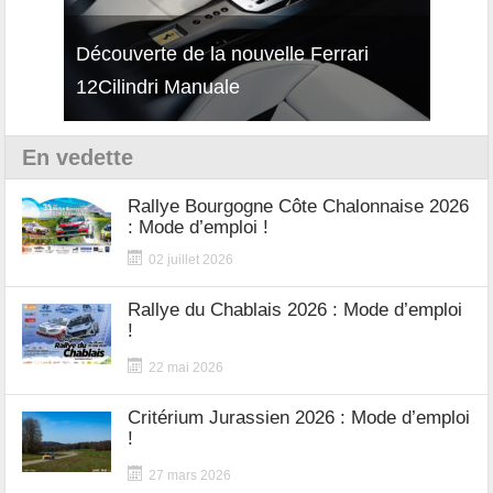
isses
Découverte de la nouvelle Ferrari
Essai
12Cilindri Manuale
Shift
En vedette
Rallye Bourgogne Côte Chalonnaise 2026
: Mode d’emploi !
02 juillet 2026
Rallye du Chablais 2026 : Mode d’emploi
!
22 mai 2026
Critérium Jurassien 2026 : Mode d’emploi
!
27 mars 2026