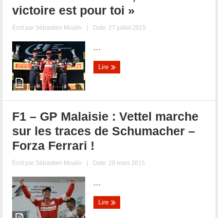
victoire est pour toi »
Écrit par
Sébastien Moulin
|
Date: 27 juillet 2015
...
Lire
F1 – GP Malaisie : Vettel marche
sur les traces de Schumacher –
Forza Ferrari !
Écrit par
Sébastien Moulin
|
Date: 29 mars 2015
...
Lire