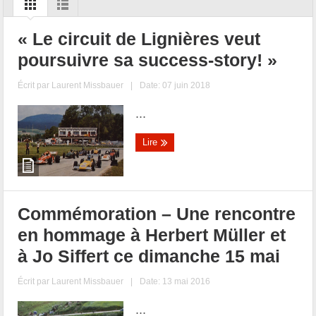
« Le circuit de Lignières veut
poursuivre sa success-story! »
Écrit par
Laurent Missbauer
|
Date: 07 juin 2018
...
Lire
Commémoration – Une rencontre
en hommage à Herbert Müller et
à Jo Siffert ce dimanche 15 mai
Écrit par
Laurent Missbauer
|
Date: 13 mai 2016
...