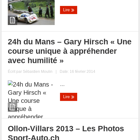
Lire
24h du Mans – Gary Hirsch « Une
course unique à appréhender
avec humilité »
Écrit par
Sébastien Moulin
|
Date: 16 février 2014
...
Lire
Ollon-Villars 2013 – Les Photos
Sport-Auto.ch