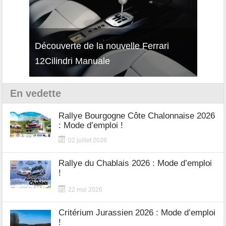
isses
Découverte de la nouvelle Ferrari
Essai
12Cilindri Manuale
Shift
En vedette
Rallye Bourgogne Côte Chalonnaise 2026
: Mode d’emploi !
02 juillet 2026
Rallye du Chablais 2026 : Mode d’emploi
!
22 mai 2026
Critérium Jurassien 2026 : Mode d’emploi
!