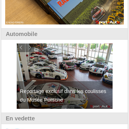
Automobile
Reportage exclusif dans les coulisses
Découverte de la nouvelle Ferrari
Essai
du Musée Porsche
12Cilindri Manuale
Shift
En vedette