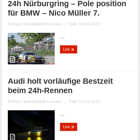
24h Nürburgring – Pole position
für BMW – Nico Müller 7.
Écrit par
Jean-Baptiste Lassaux
|
Date: 16 mai 2015
...
Lire
Audi holt vorläufige Bestzeit
beim 24h-Rennen
Écrit par
Jean-Baptiste Lassaux
|
Date: 15 mai 2015
...
Lire