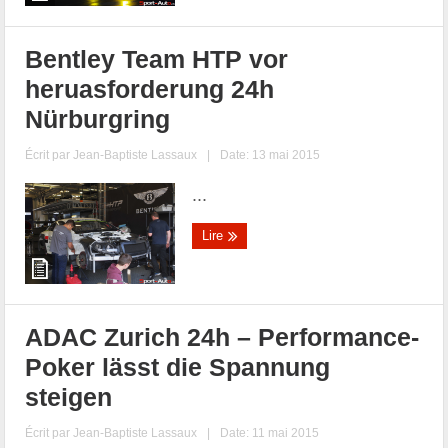
Bentley Team HTP vor
heruasforderung 24h
Nürburgring
Écrit par
Jean-Baptiste Lassaux
|
Date: 13 mai 2015
...
Lire
ADAC Zurich 24h – Performance-
Poker lässt die Spannung
steigen
Écrit par
Jean-Baptiste Lassaux
|
Date: 11 mai 2015