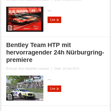
...
Lire
Bentley Team HTP mit
hervorragender 24h Nürburgring-
premiere
Écrit par
Jean-Baptiste Lassaux
|
Date: 19 mai 2015
...
Lire