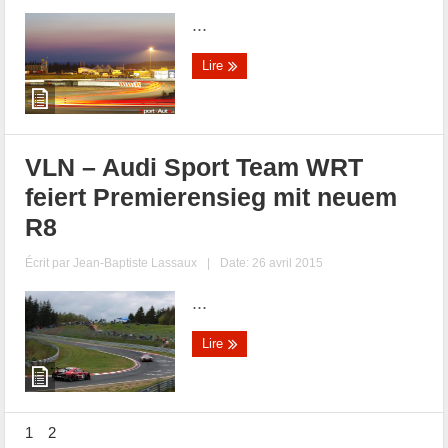
...
Lire
VLN – Audi Sport Team WRT
feiert Premierensieg mit neuem
R8
Écrit par
Jean-Baptiste Lassaux
|
Date: 26 avril 2015
...
Lire
1
2