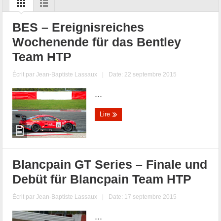
BES – Ereignisreiches
Wochenende für das Bentley
Team HTP
Écrit par
Jean-Baptiste Lassaux
|
Date: 22 septembre 2015
...
Lire
Blancpain GT Series – Finale und
Debüt für Blancpain Team HTP
Écrit par
Jean-Baptiste Lassaux
|
Date: 17 septembre 2015
...