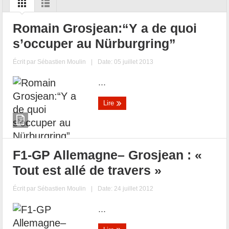
Romain Grosjean:“Y a de quoi
s’occuper au Nürburgring”
Écrit par
Sébastien Moulin
|
Date: 05 juillet 2013
...
Lire
F1-GP Allemagne– Grosjean : «
Tout est allé de travers »
Écrit par
Sébastien Moulin
|
Date: 24 juillet 2012
...