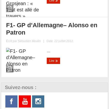
Lire
F1- GP d’Allemagne– Alonso en
Patron
Écrit par
Sébastien Moulin
|
Date: 22 juillet 2012
...
Lire
Suivez-nous :