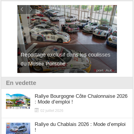
Reportage exclusif dans les coulisses
Découverte de la nouvelle Ferrari
Essai
du Musée Porsche
12Cilindri Manuale
Shift
En vedette
Rallye Bourgogne Côte Chalonnaise 2026
: Mode d’emploi !
02 juillet 2026
Rallye du Chablais 2026 : Mode d’emploi
!