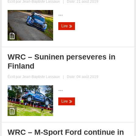
Écrit par
Jean-Baptiste Lassaux
|
Date: 21 août 2019
...
Lire
WRC – Suninen perseveres in
Finland
Écrit par
Jean-Baptiste Lassaux
|
Date: 04 août 2019
...
Lire
WRC – M-Sport Ford continue in