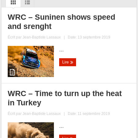
WRC – Suninen shows speed
and srenght
Écrit par
Jean-Baptiste Lassaux
|
Date: 13 septembre 2019
...
Lire
WRC – Time to turn up the heat
in Turkey
Écrit par
Jean-Baptiste Lassaux
|
Date: 11 septembre 2019
...