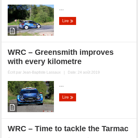
...
Lire
WRC – Greensmith improves
with every kilometre
Écrit par
Jean-Baptiste Lassaux
|
Date: 24 août 2019
...
Lire
WRC – Time to tackle the Tarmac