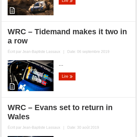
Lire
WRC – Tidemand makes it two in
a row
Écrit par
Jean-Baptiste Lassaux
|
Date: 06 septembre 2019
...
Lire
WRC – Evans set to return in
Wales
Écrit par
Jean-Baptiste Lassaux
|
Date: 30 août 2019