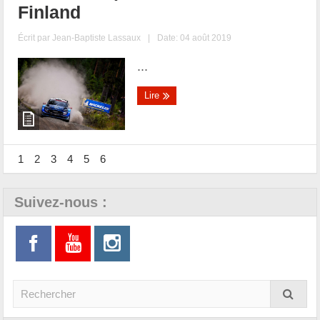
Finland
Écrit par
Jean-Baptiste Lassaux
|
Date: 04 août 2019
...
Lire
1
2
3
4
5
6
Suivez-nous :