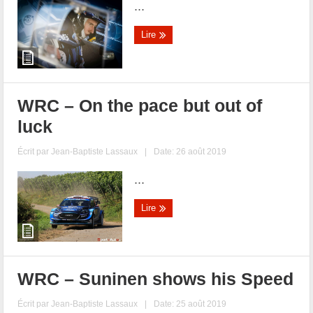
...
Lire
WRC – On the pace but out of
luck
Écrit par
Jean-Baptiste Lassaux
|
Date: 26 août 2019
...
Lire
WRC – Suninen shows his Speed
Écrit par
Jean-Baptiste Lassaux
|
Date: 25 août 2019