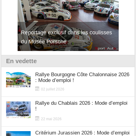
Reportage exclusif dans les coulisses
Décou
du Musée Porsche
12Cil
En vedette
Rallye Bourgogne Côte Chalonnaise 2026
: Mode d’emploi !
02 juillet 2026
Rallye du Chablais 2026 : Mode d’emploi
!
22 mai 2026
Critérium Jurassien 2026 : Mode d’emploi