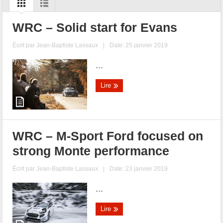
WRC – Solid start for Evans
Écrit par
Jean-Baptiste Lassaux
|
Date: 25 janvier 2019
...
Lire
WRC – M-Sport Ford focused on
strong Monte performance
Écrit par
Jean-Baptiste Lassaux
|
Date: 23 janvier 2019
...
Lire