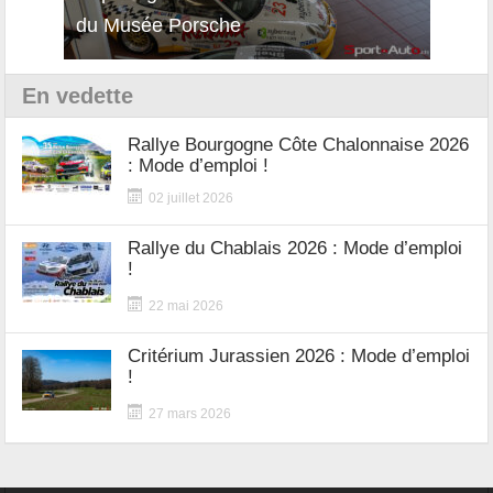
du Musée Porsche
12Cil
En vedette
Rallye Bourgogne Côte Chalonnaise 2026
: Mode d’emploi !
02 juillet 2026
Rallye du Chablais 2026 : Mode d’emploi
!
22 mai 2026
Critérium Jurassien 2026 : Mode d’emploi
!
27 mars 2026