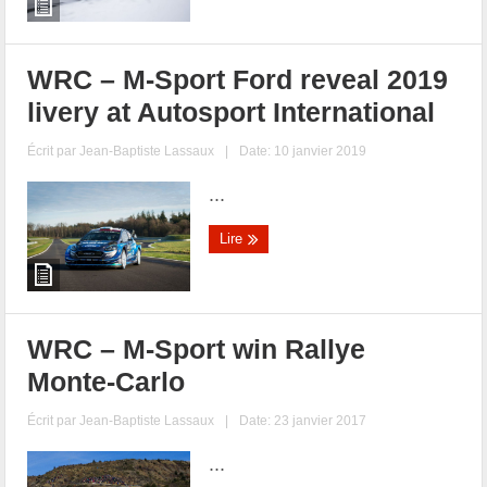
WRC – M-Sport Ford reveal 2019
livery at Autosport International
Écrit par
Jean-Baptiste Lassaux
|
Date: 10 janvier 2019
...
Lire
WRC – M-Sport win Rallye
Monte-Carlo
Écrit par
Jean-Baptiste Lassaux
|
Date: 23 janvier 2017
...