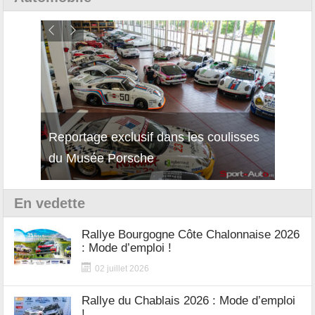
Reportage exclusif dans les coulisses
Décou
du Musée Porsche
12Cil
En vedette
Rallye Bourgogne Côte Chalonnaise 2026
: Mode d’emploi !
02 juillet 2026
Rallye du Chablais 2026 : Mode d’emploi
!