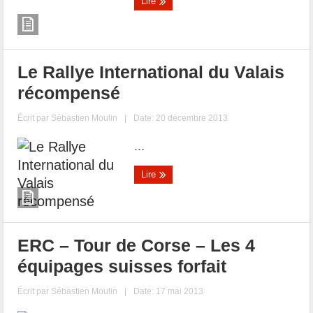
Lire
Le Rallye International du Valais
récompensé
Écrit par
Sébastien Moulin
|
Date: 20 décembre 2013
...
Lire
ERC – Tour de Corse – Les 4
équipages suisses forfait
Écrit par
Sébastien Moulin
|
Date: 17 mai 2013