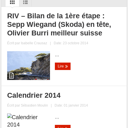
RIV – Bilan de la 1ère étape :
Sepp Wiegand (Skoda) en tête,
Olivier Burri meilleur suisse
Écrit par
Isabelle Crausaz
|
Date: 23 octobre 2014
...
Lire
Calendrier 2014
Écrit par
Sébastien Moulin
|
Date: 01 janvier 2014
...