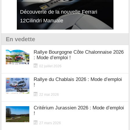
isses
Découverte de la nouvelle Ferrari
Essai
12Cilindri Manuale
Shift
En vedette
Rallye Bourgogne Côte Chalonnaise 2026
: Mode d’emploi !
02 juillet 2026
Rallye du Chablais 2026 : Mode d’emploi
!
22 mai 2026
Critérium Jurassien 2026 : Mode d’emploi
!
27 mars 2026