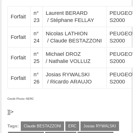
n°
Laurent BERARD
PEUGEOT
Forfait
23
/ Stéphane FELLAY
S2000
n°
Nicolas LATHION
PEUGEOT
Forfait
24
/ Claude BESTAZZONI
S2000
n°
Michael DROZ
PEUGEOT
Forfait
25
/ Nathalie VOLLUZ
S2000
n°
Josias RYWALSKI
PEUGEOT
Forfait
26
/ Ricardo ARAUJO
S2000
Credit Photo ©ERC
]]>
Tags:
Claude BESTAZZONI
ERC
Josias RYWALSKI