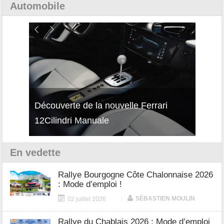
Automobile
isses
Découverte de la nouvelle Ferrari
Essai
12Cilindri Manuale
Shift
En vedette
Rallye Bourgogne Côte Chalonnaise 2026
: Mode d’emploi !
|
SÉBASTIEN MOULIN
02 juillet 2026
Rallye du Chablais 2026 : Mode d’emploi