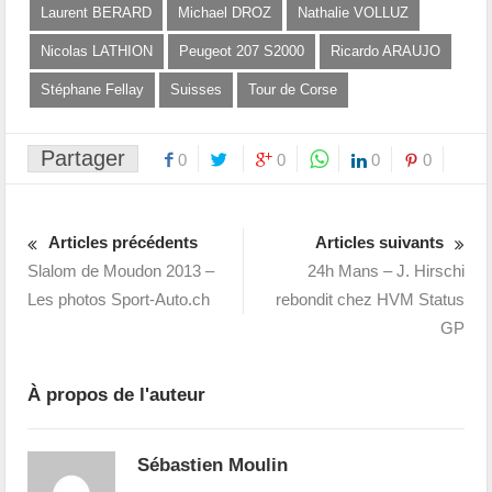
Laurent BERARD
Michael DROZ
Nathalie VOLLUZ
Nicolas LATHION
Peugeot 207 S2000
Ricardo ARAUJO
Stéphane Fellay
Suisses
Tour de Corse
Partager
0
0
0
0
Articles précédents
Articles suivants
Slalom de Moudon 2013 –
24h Mans – J. Hirschi
Les photos Sport-Auto.ch
rebondit chez HVM Status
GP
À propos de l'auteur
Sébastien Moulin