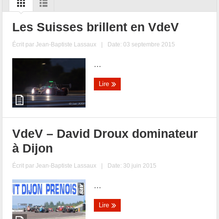
Les Suisses brillent en VdeV
Écrit par
Jean-Baptiste Lassaux
|
Date: 03 septembre 2015
...
Lire
VdeV – David Droux dominateur
à Dijon
Écrit par
Jean-Baptiste Lassaux
|
Date: 30 juin 2015
...
Lire