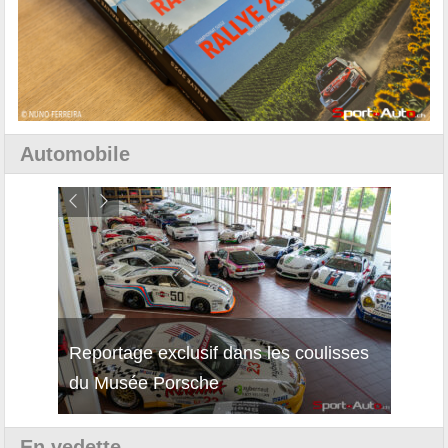
Automobile
Reportage exclusif dans les coulisses
Décou
du Musée Porsche
12Cil
En vedette