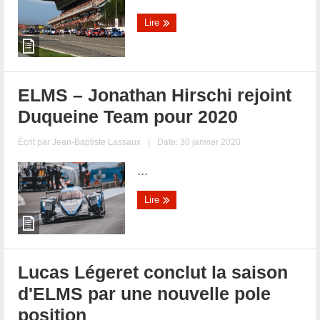
Lire
ELMS – Jonathan Hirschi rejoint
Duqueine Team pour 2020
Écrit par
Jean-Baptiste Lassaux
|
Date: 30 janvier 2020
...
Lire
Lucas Légeret conclut la saison
d'ELMS par une nouvelle pole
position