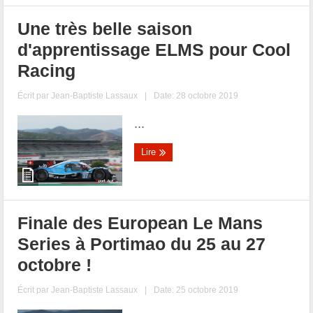
Une très belle saison
d'apprentissage ELMS pour Cool
Racing
Écrit par
Jean-Baptiste Lassaux
|
Date: 28 octobre 2019
...
Lire
Finale des European Le Mans
Series à Portimao du 25 au 27
octobre !
Écrit par
Jean-Baptiste Lassaux
|
Date: 25 octobre 2019