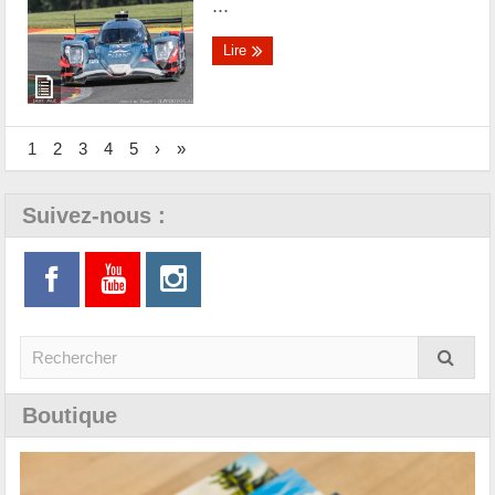
...
Lire
1
2
3
4
5
›
»
Suivez-nous :
Boutique