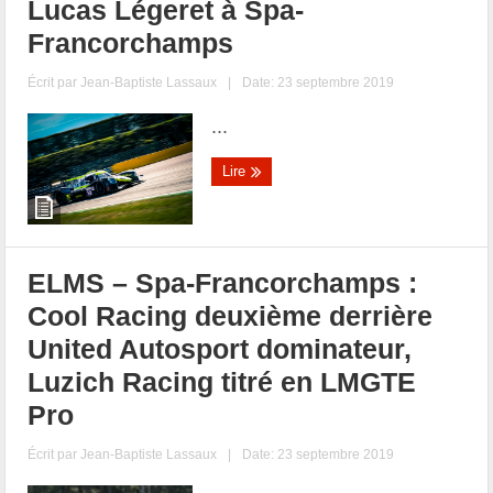
Lucas Légeret à Spa-
Francorchamps
Écrit par
Jean-Baptiste Lassaux
|
Date: 23 septembre 2019
...
Lire
ELMS – Spa-Francorchamps :
Cool Racing deuxième derrière
United Autosport dominateur,
Luzich Racing titré en LMGTE
Pro
Écrit par
Jean-Baptiste Lassaux
|
Date: 23 septembre 2019