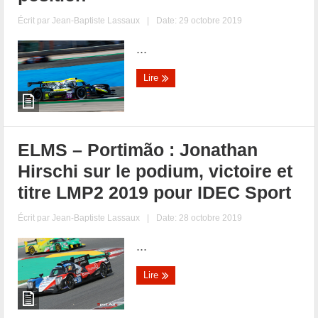
Écrit par
Jean-Baptiste Lassaux
|
Date: 29 octobre 2019
...
Lire
ELMS – Portimão : Jonathan
Hirschi sur le podium, victoire et
titre LMP2 2019 pour IDEC Sport
Écrit par
Jean-Baptiste Lassaux
|
Date: 28 octobre 2019
...
Lire