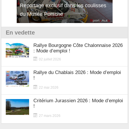
Reportage exclusif dans les coulisses
Découverte de la nouvelle Ferrari
Essai
du Musée Porsche
12Cilindri Manuale
Shift
En vedette
Rallye Bourgogne Côte Chalonnaise 2026
: Mode d’emploi !
02 juillet 2026
Rallye du Chablais 2026 : Mode d’emploi
!
22 mai 2026
Critérium Jurassien 2026 : Mode d’emploi
!
27 mars 2026