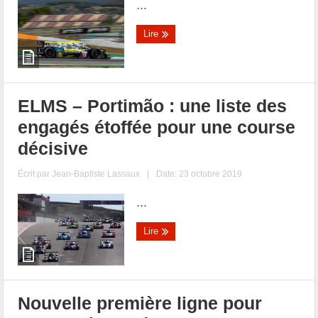
...
Lire
ELMS – Portimão : une liste des
engagés étoffée pour une course
décisive
Écrit par
Jean-Baptiste Lassaux
|
Date: 23 octobre 2019
...
Lire
Nouvelle première ligne pour