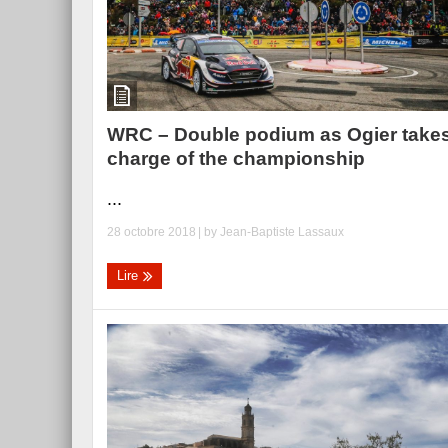
WRC – Double podium as Ogier take
charge of the championship
...
28 octobre 2018
| by
Jean-Baptiste Lassaux
Lire