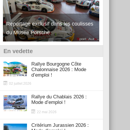
Reportage exclusif dans les coulisses
Découverte 
du Musée Porsche
12Cilindri 
En vedette
Rallye Bourgogne Côte
Chalonnaise 2026 : Mode
d’emploi !
02 juillet 2026
Rallye du Chablais 2026 :
Mode d’emploi !
22 mai 2026
Critérium Jurassien 2026 :