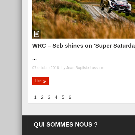
WRC – Seb shines on 'Super Saturda
...
07 octobre 2018
| by
Jean-Baptiste Lassaux
Lire
1
2
3
4
5
6
QUI SOMMES NOUS ?