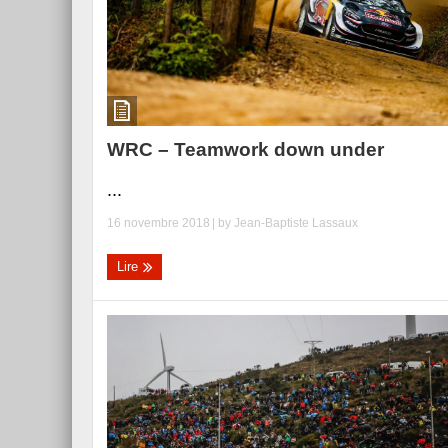
WRC – Teamwork down under
...
16 novembre 2018
| by
Jean-Baptiste Lassaux
Lire