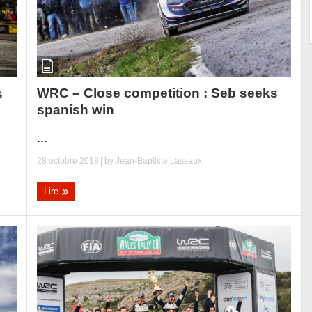
WRC – Close competition : Seb seeks
s
spanish win
...
28 octobre 2018
| by
Jean-Baptiste Lassaux
Lire