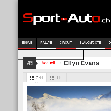
ESSAIS
RALLYE
CIRCUIT
SLALOM/CÔTE
D
COURSE DE CÔTE AYENT-ANZERE 2026
Elfyn Evans
Accueil
Grid
List