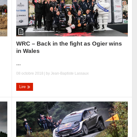
WRC – Back in the fight as Ogier wins
in Wales
...
08 octobre 2018
| by
Jean-Baptiste Lassaux
Lire