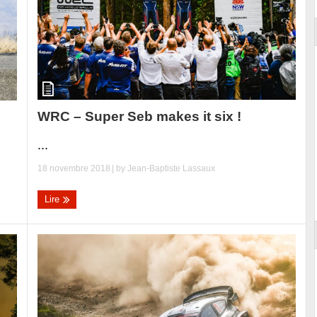
WRC – Super Seb makes it six !
...
18 novembre 2018
| by
Jean-Baptiste Lassaux
Lire