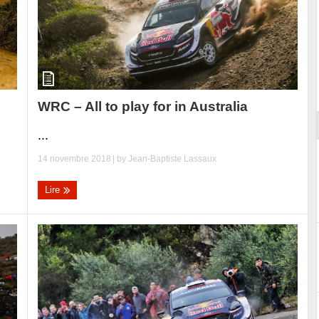
Essai – Morgan Supersport
WRC – All to play for in Australia
...
14 novembre 2018
| by
Jean-Baptiste Lassaux
Lire