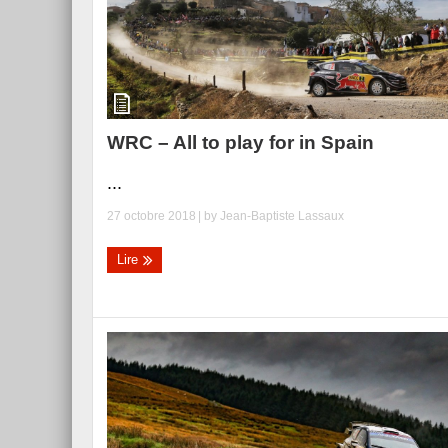
WRC – All to play for in Spain
...
27 octobre 2018
| by
Jean-Baptiste Lassaux
Lire