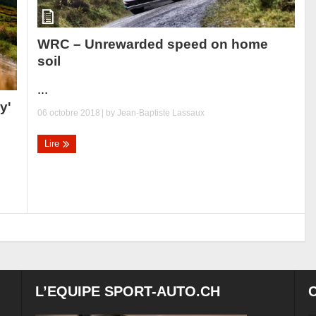
WRC – Unrewarded speed on home
soil
...
y'
06 octobre 2018
| by
Jean-Baptiste Lassaux
Lire
L’EQUIPE SPORT-AUTO.CH