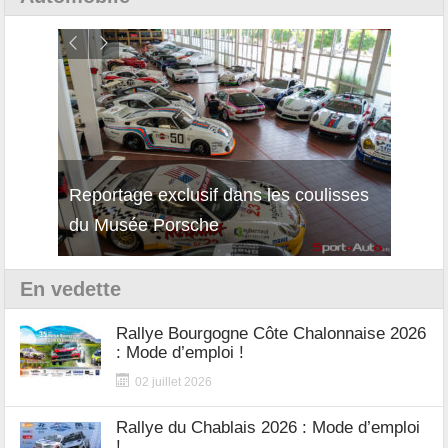
Reportage exclusif dans les coulisses
Décou
du Musée Porsche
12Cil
En vedette
Rallye Bourgogne Côte Chalonnaise 2026
: Mode d’emploi !
02 juillet 2026
Rallye du Chablais 2026 : Mode d’emploi
!