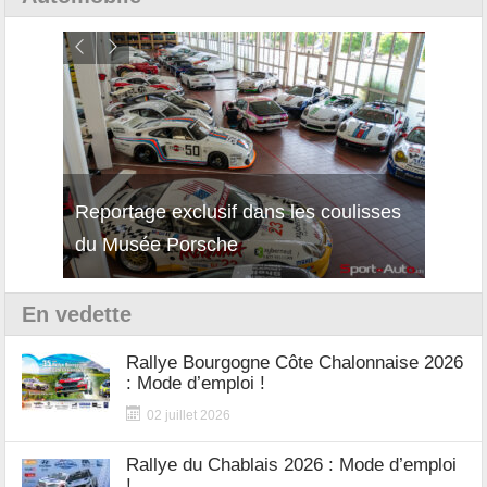
Reportage exclusif dans les coulisses
Décou
du Musée Porsche
12Cil
En vedette
Rallye Bourgogne Côte Chalonnaise 2026
: Mode d’emploi !
02 juillet 2026
Rallye du Chablais 2026 : Mode d’emploi
!