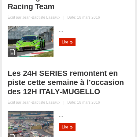
Racing Team
Écrit par
Jean-Baptiste Lassaux
|
Date: 18 mars 2016
...
Lire
Les 24H SERIES remontent en
piste cette semaine à l’occasion
des 12H ITALY-MUGELLO
Écrit par
Jean-Baptiste Lassaux
|
Date: 18 mars 2016
...
Lire