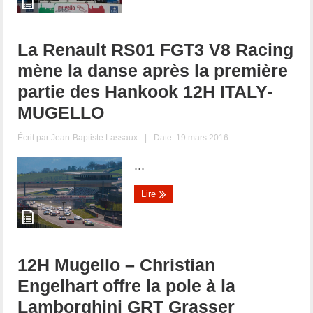
La Renault RS01 FGT3 V8 Racing
mène la danse après la première
partie des Hankook 12H ITALY-
MUGELLO
Écrit par
Jean-Baptiste Lassaux
|
Date: 19 mars 2016
...
Lire
12H Mugello – Christian
Engelhart offre la pole à la
Lamborghini GRT Grasser