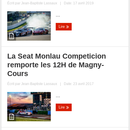
Écrit par
Jean-Baptiste Lassaux
|
Date: 17 avril 2019
...
Lire
La Seat Monlau Competicion
remporte les 12H de Magny-
Cours
Écrit par
Jean-Baptiste Lassaux
|
Date: 23 avril 2017
...
Lire