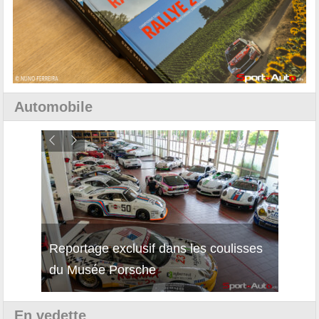
Automobile
Reportage exclusif dans les coulisses
Décou
du Musée Porsche
12Cil
En vedette