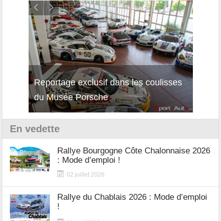
Reportage exclusif dans les coulisses
Décou
du Musée Porsche
12Cil
En vedette
Rallye Bourgogne Côte Chalonnaise 2026
: Mode d’emploi !
02 juillet 2026
Rallye du Chablais 2026 : Mode d’emploi
!