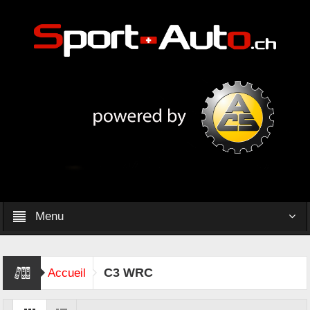
Menu
C3 WRC
Accueil