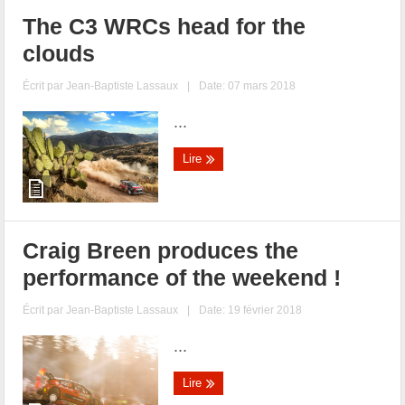
The C3 WRCs head for the
clouds
Écrit par
Jean-Baptiste Lassaux
|
Date: 07 mars 2018
...
Lire
Craig Breen produces the
performance of the weekend !
Écrit par
Jean-Baptiste Lassaux
|
Date: 19 février 2018
...
Lire