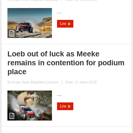
...
Lire
Loeb out of luck as Meeke
remains in contention for podium
place
Écrit par
Jean-Baptiste Lassaux
|
Date: 11 mars 2018
...
Lire