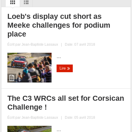
Loeb's display cut short as
Meeke challenges for podium
place
Écrit par
Jean-Baptiste Lassaux
|
Date: 07 avril 2018
...
Lire
The C3 WRCs all set for Corsican
Challenge !
Écrit par
Jean-Baptiste Lassaux
|
Date: 05 avril 2018
...