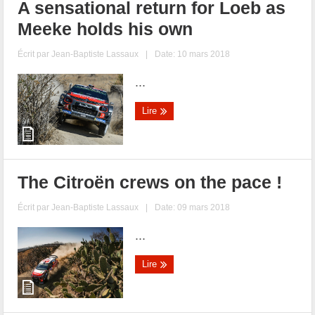
A sensational return for Loeb as
Meeke holds his own
Écrit par
Jean-Baptiste Lassaux
|
Date: 10 mars 2018
...
Lire
The Citroën crews on the pace !
Écrit par
Jean-Baptiste Lassaux
|
Date: 09 mars 2018
...
Lire