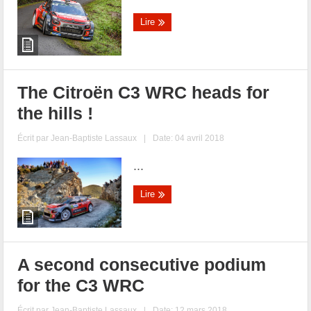
Lire
The Citroën C3 WRC heads for
the hills !
Écrit par
Jean-Baptiste Lassaux
|
Date: 04 avril 2018
...
Lire
A second consecutive podium
for the C3 WRC
Écrit par
Jean-Baptiste Lassaux
|
Date: 12 mars 2018