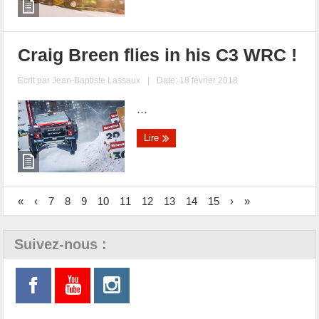
Craig Breen flies in his C3 WRC !
Écrit par
Jean-Baptiste Lassaux
|
Date: 18 février 2018
...
Lire
«
‹
7
8
9
10
11
12
13
14
15
›
»
Suivez-nous :