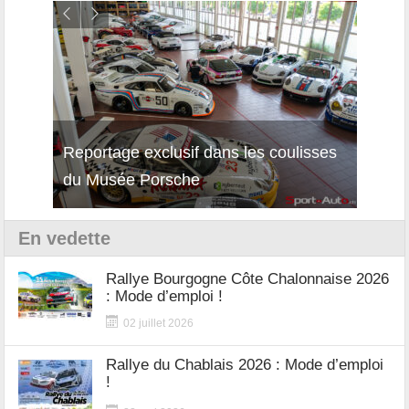
Reportage exclusif dans les coulisses
Décou
du Musée Porsche
12Cil
En vedette
Rallye Bourgogne Côte Chalonnaise 2026
: Mode d’emploi !
02 juillet 2026
Rallye du Chablais 2026 : Mode d’emploi
!