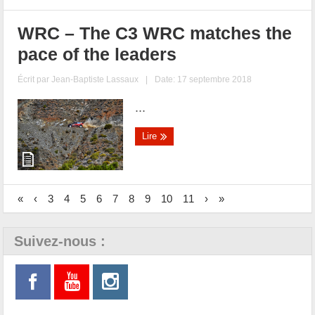
WRC – The C3 WRC matches the
pace of the leaders
Écrit par
Jean-Baptiste Lassaux
|
Date: 17 septembre 2018
...
Lire
«
‹
3
4
5
6
7
8
9
10
11
›
»
Suivez-nous :