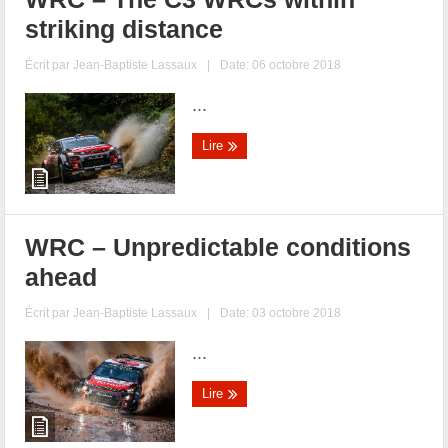
striking distance
Écrit par
Jean-Baptiste Lassaux
|
Date: 06 octobre 2018
...
Lire
WRC – Unpredictable conditions
ahead
Écrit par
Jean-Baptiste Lassaux
|
Date: 03 octobre 2018
...
Lire