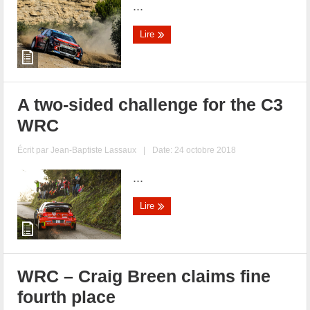
...
Lire
A two-sided challenge for the C3
WRC
Écrit par
Jean-Baptiste Lassaux
|
Date: 24 octobre 2018
...
Lire
WRC – Craig Breen claims fine
fourth place