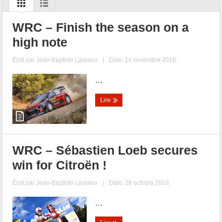
WRC – Finish the season on a
high note
Écrit par
Jean-Baptiste Lassaux
|
Date: 14 novembre 2018
...
Lire
WRC – Sébastien Loeb secures
win for Citroën !
Écrit par
Jean-Baptiste Lassaux
|
Date: 28 octobre 2018
...