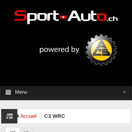
Menu
C3 WRC
Accueil