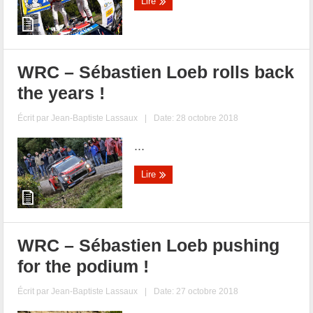
Lire
WRC – Sébastien Loeb rolls back
the years !
Écrit par
Jean-Baptiste Lassaux
|
Date: 28 octobre 2018
...
Lire
WRC – Sébastien Loeb pushing
for the podium !
Écrit par
Jean-Baptiste Lassaux
|
Date: 27 octobre 2018