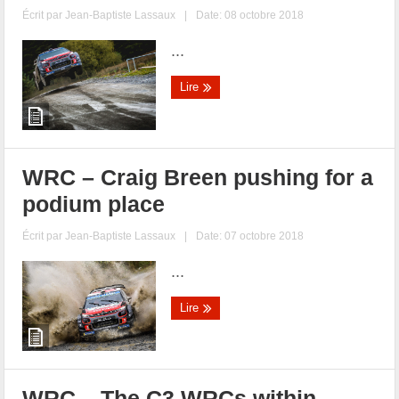
Écrit par
Jean-Baptiste Lassaux
|
Date: 08 octobre 2018
...
Lire
WRC – Craig Breen pushing for a
podium place
Écrit par
Jean-Baptiste Lassaux
|
Date: 07 octobre 2018
...
Lire
WRC – The C3 WRCs within