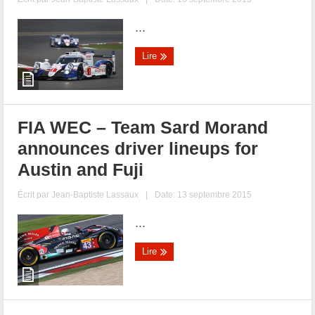
...
Lire
FIA WEC – Team Sard Morand
announces driver lineups for
Austin and Fuji
Écrit par
Jean-Baptiste Lassaux
|
Date: 13 septembre 2015
...
Lire