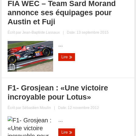
FIA WEC – Team Sard Morand
annonce ses équipages pour
Austin et Fuji
Écrit par
Jean-Baptiste Lassaux
|
Date: 13 septembre 2015
...
Lire
F1- Grosjean : «Une victoire
incroyable pour Lotus»
Écrit par
Sébastien Moulin
|
Date: 12 novembre 2012
...
Lire