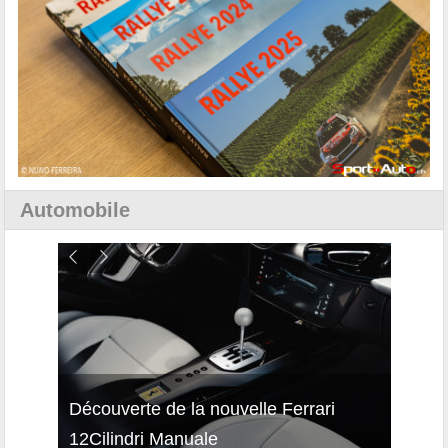
Automobile
isses
Découverte de la nouvelle Ferrari
Essai
12Cilindri Manuale
Shift