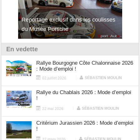
Reportage exclusif dans les coulisses
Décou
du Musée Porsche
12Cil
En vedette
Rallye Bourgogne Côte Chalonnaise 2026
: Mode d’emploi !
|
SÉBASTIEN MOULIN
02 juillet 2026
Rallye du Chablais 2026 : Mode d’emploi
!
|
SÉBASTIEN MOULIN
22 mai 2026
Critérium Jurassien 2026 : Mode d’emploi
!
|
SÉBASTIEN MOULIN
27 mars 2026