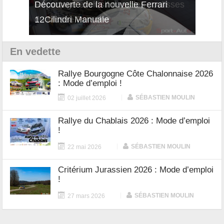
isses
Découverte de la nouvelle Ferrari
Essai
12Cilindri Manuale
Shift
En vedette
Rallye Bourgogne Côte Chalonnaise 2026
: Mode d’emploi !
|
SÉBASTIEN MOULIN
02 juillet 2026
Rallye du Chablais 2026 : Mode d’emploi
!
|
SÉBASTIEN MOULIN
22 mai 2026
Critérium Jurassien 2026 : Mode d’emploi
!
|
SÉBASTIEN MOULIN
27 mars 2026