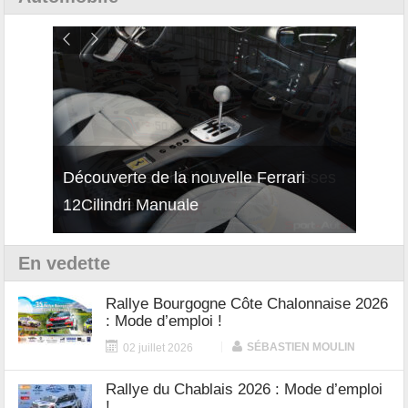
isses
Découverte de la nouvelle Ferrari
Essai
12Cilindri Manuale
Shift
En vedette
Rallye Bourgogne Côte Chalonnaise 2026
: Mode d’emploi !
|
SÉBASTIEN MOULIN
02 juillet 2026
Rallye du Chablais 2026 : Mode d’emploi
!