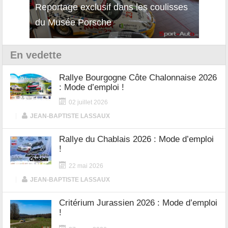
Reportage exclusif dans les coulisses
Découverte de la nouvelle Ferrari
Essai
du Musée Porsche
12Cilindri Manuale
Shift
En vedette
Rallye Bourgogne Côte Chalonnaise 2026
: Mode d’emploi !
02 juillet 2026
|
JEAN-BAPTISTE LASSAUX
Rallye du Chablais 2026 : Mode d’emploi
!
22 mai 2026
|
JEAN-BAPTISTE LASSAUX
Critérium Jurassien 2026 : Mode d’emploi
!