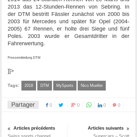
2013 das 12-Stunden-Rennen von Sebring. In
der DTM bestritt Fässler zunächst von 2000 bis
2003 für Mercedes und später für Opel (2004-
2005) 67 Rennen, er holte drei Siege und fünf
Poles. 2003 wurde er Gesamtdritter in der
Fahrerwertung.
Pressemitteilung DTM
]]>
Tags:
2018
DTM
MySports
Nico Mueller
Partager
0
0
0
0
Articles précédents
Articles suivants
Swiss sports channel
Supercars – Scott