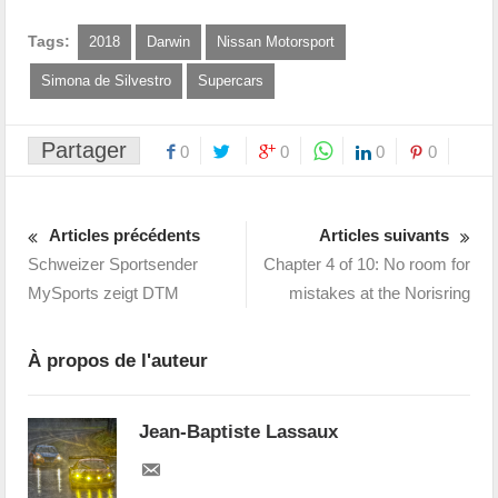
Tags:
2018
Darwin
Nissan Motorsport
Simona de Silvestro
Supercars
Partager
0
0
0
0
Articles précédents
Articles suivants
Schweizer Sportsender
Chapter 4 of 10: No room for
MySports zeigt DTM
mistakes at the Norisring
À propos de l'auteur
Jean-Baptiste Lassaux