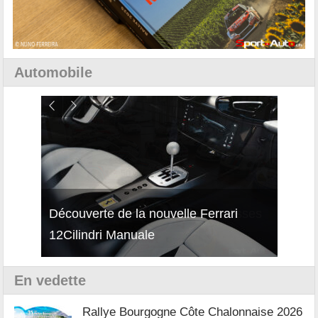
Automobile
isses
Découverte de la nouvelle Ferrari
Essai
12Cilindri Manuale
Shift
En vedette
Rallye Bourgogne Côte Chalonnaise 2026