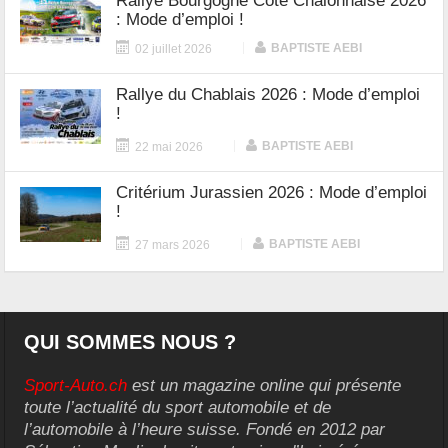
Rallye Bourgogne Côte Chalonnaise 2026
: Mode d’emploi !
|
BAPTISTE AEBI
02 juillet 2026
Rallye du Chablais 2026 : Mode d’emploi
!
|
BAPTISTE AEBI
22 mai 2026
Critérium Jurassien 2026 : Mode d’emploi
!
|
BAPTISTE AEBI
27 mars 2026
QUI SOMMES NOUS ?
Sport-Auto.ch
est un magazine online qui présente
toute l’actualité du sport automobile et de
l’automobile à l’heure suisse. Fondé en 2012 par