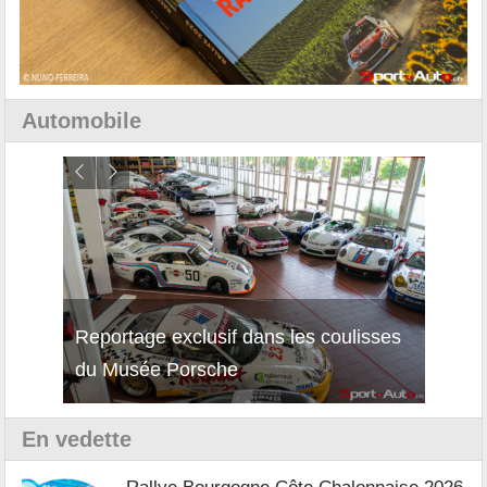
Automobile
Reportage exclusif dans les coulisses
Découverte de la nouvelle Ferrari
Essai
du Musée Porsche
12Cilindri Manuale
Shift
En vedette