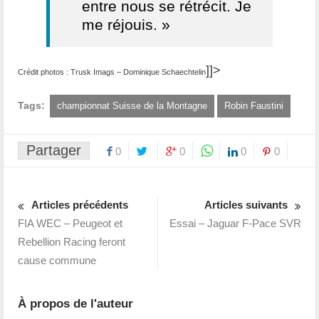
entre nous se rétrécit. Je
me réjouis. »
]]>
Crédit photos : Trusk Imags – Dominique Schaechtelin
Tags:
championnat Suisse de la Montagne
Robin Faustini
Partager
0
0
0
0
Articles précédents
Articles suivants
FIA WEC – Peugeot et
Essai – Jaguar F-Pace SVR
Rebellion Racing feront
cause commune
À propos de l'auteur