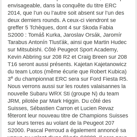
envisageable, dans la conquête du titre ERC
2014, que l’un ou l’autre soit absent sur l’un des
deux derniers rounds. A ceux-ci viendront se
greffer 5 Tchèques, dont 4 sur Skoda Fabia
S2000 : Tomáš Kurka, Jaroslav Orsák, Jaromír
Tarabus Antonín Tlusťák, ainsi que Martin Hudec
sur Mitsubishi. Côté Peugeot Sport Academy,
Kevin Abbring sur 208 R2 et Craig Breen sur 208
T16 seront aussi présents. Kajetan Kajetanowicz
du team Lotos (même écurie que Robert Kubica)
e
3
du championnat ERC sera sur Ford Fiesta R5.
Nous verrons aussi sur les routes valaisannes la
nouvelle Subaru WRX Sti (groupe N) du team
JRM, pilotée par Mark Higgin. Du côté des
Suisses, Sébastien Carron et Lucien Revaz
fêteront leur nouveau titre de Champions Suisses
sur leurs terres au volant de la Peugeot 207
S2000. Pascal Perroud a également annoncé sa