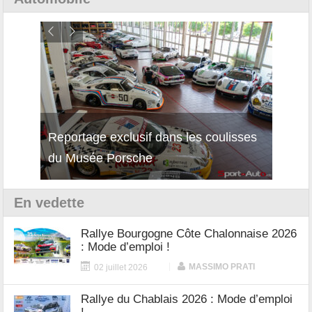
Reportage exclusif dans les coulisses
Découverte de la nouvelle Ferrari
Essai
du Musée Porsche
12Cilindri Manuale
Shift
En vedette
Rallye Bourgogne Côte Chalonnaise 2026
: Mode d’emploi !
|
MASSIMO PRATI
02 juillet 2026
Rallye du Chablais 2026 : Mode d’emploi