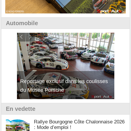
Automobile
Reportage exclusif dans les coulisses
Décou
du Musée Porsche
12Cil
En vedette
Rallye Bourgogne Côte Chalonnaise 2026
: Mode d’emploi !