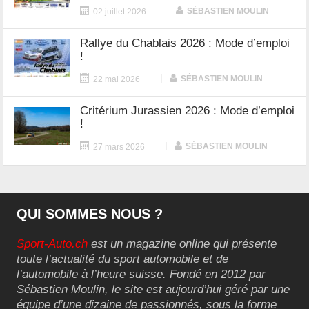
|
SÉBASTIEN MOULIN
02 juillet 2026
Rallye du Chablais 2026 : Mode d’emploi
!
|
SÉBASTIEN MOULIN
22 mai 2026
Critérium Jurassien 2026 : Mode d’emploi
!
|
SÉBASTIEN MOULIN
27 mars 2026
QUI SOMMES NOUS ?
Sport-Auto.ch
est un magazine online qui présente
toute l’actualité du sport automobile et de
l’automobile à l’heure suisse. Fondé en 2012 par
Sébastien Moulin, le site est aujourd’hui géré par une
équipe d’une dizaine de passionnés, sous la forme