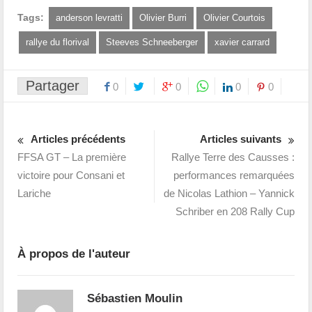
Tags:
anderson levratti
Olivier Burri
Olivier Courtois
rallye du florival
Steeves Schneeberger
xavier carrard
Partager
0
0
0
0
Articles précédents
Articles suivants
FFSA GT – La première
Rallye Terre des Causses :
victoire pour Consani et
performances remarquées
Lariche
de Nicolas Lathion – Yannick
Schriber en 208 Rally Cup
À propos de l'auteur
Sébastien Moulin