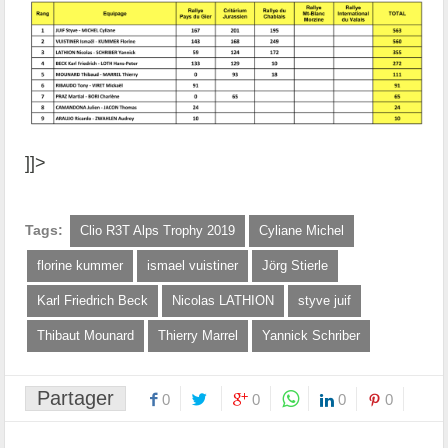
]]>
Tags:
Clio R3T Alps Trophy 2019
Cyliane Michel
florine kummer
ismael vuistiner
Jörg Stierle
Karl Friedrich Beck
Nicolas LATHION
styve juif
Thibaut Mounard
Thierry Marrel
Yannick Schriber
Partager
0
0
0
0