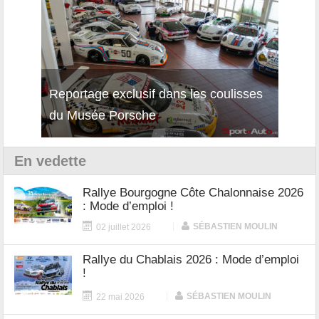
Reportage exclusif dans les coulisses
Découverte de la nouvelle Ferrari
Essai
du Musée Porsche
12Cilindri Manuale
Shift
En vedette
Rallye Bourgogne Côte Chalonnaise 2026
: Mode d’emploi !
|
SÉBASTIEN MOULIN
02 juillet 2026
Rallye du Chablais 2026 : Mode d’emploi
!
|
SÉBASTIEN MOULIN
22 mai 2026