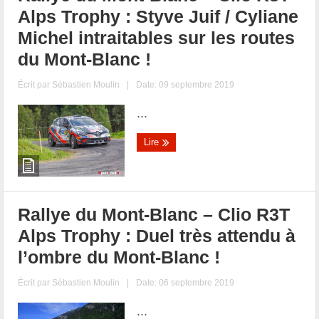
Alps Trophy : Styve Juif / Cyliane
Michel intraitables sur les routes
du Mont-Blanc !
Écrit par
Sébastien Moulin
|
Date: 09 septembre 2019
...
Lire
Rallye du Mont-Blanc – Clio R3T
Alps Trophy : Duel très attendu à
l’ombre du Mont-Blanc !
Écrit par
Sébastien Moulin
|
Date: 06 septembre 2019
...