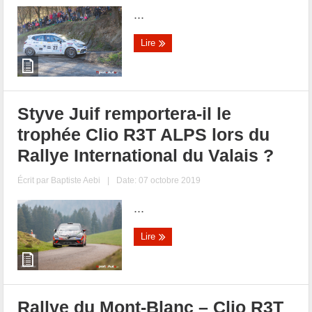
...
Lire
Styve Juif remportera-il le
trophée Clio R3T ALPS lors du
Rallye International du Valais ?
Écrit par
Baptiste Aebi
|
Date: 07 octobre 2019
...
Lire
Rallye du Mont-Blanc – Clio R3T