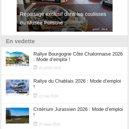
Reportage exclusif dans les coulisses
Découverte de la nouvelle Ferrari
Essai
du Musée Porsche
12Cilindri Manuale
Shift
En vedette
Rallye Bourgogne Côte Chalonnaise 2026
: Mode d’emploi !
02 juillet 2026
Rallye du Chablais 2026 : Mode d’emploi
!
22 mai 2026
Critérium Jurassien 2026 : Mode d’emploi
!
27 mars 2026