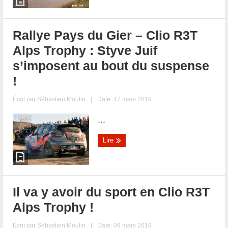
Rallye Pays du Gier – Clio R3T
Alps Trophy : Styve Juif
s’imposent au bout du suspense
!
Écrit par
Sébastien Moulin
|
Date: 17 mars 2019
...
Lire
Il va y avoir du sport en Clio R3T
Alps Trophy !
Écrit par
Sébastien Moulin
|
Date: 09 mars 2019