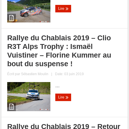
Lire
Rallye du Chablais 2019 – Clio
R3T Alps Trophy : Ismaël
Vuistiner – Florine Kummer au
bout du suspense !
Écrit par
Sébastien Moulin
|
Date: 03 juin 2019
...
Lire
Rallye du Chablais 2019 – Retour