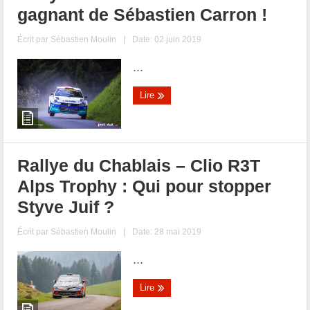
gagnant de Sébastien Carron !
Écrit par
Sébastien Moulin
|
Date: 02 juin 2019
...
Lire
Rallye du Chablais – Clio R3T
Alps Trophy : Qui pour stopper
Styve Juif ?
Écrit par
Sébastien Moulin
|
Date: 28 mai 2019
...
Lire