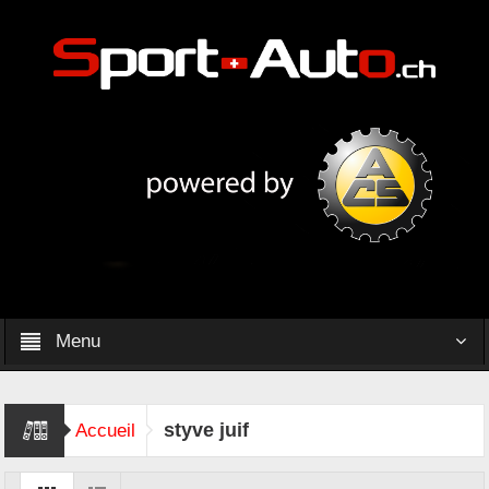
Menu
styve juif
Accueil