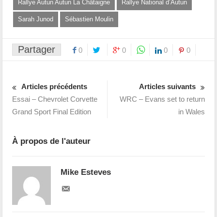
Rallye Autun Autun La Châtaigne
Rallye National d’Autun
Sarah Junod
Sébastien Moulin
Partager
0
0
0
0
Articles précédents
Articles suivants
Essai – Chevrolet Corvette
WRC – Evans set to return
Grand Sport Final Edition
in Wales
À propos de l'auteur
Mike Esteves