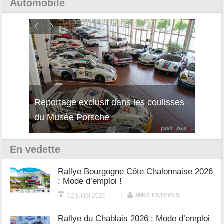
Automobile
Reportage exclusif dans les coulisses
Découverte de la nouvelle Ferrari
Essai
du Musée Porsche
12Cilindri Manuale
Shift
En vedette
Rallye Bourgogne Côte Chalonnaise 2026
: Mode d’emploi !
|
MIKE ESTEVES
02 juillet 2026
Rallye du Chablais 2026 : Mode d’emploi