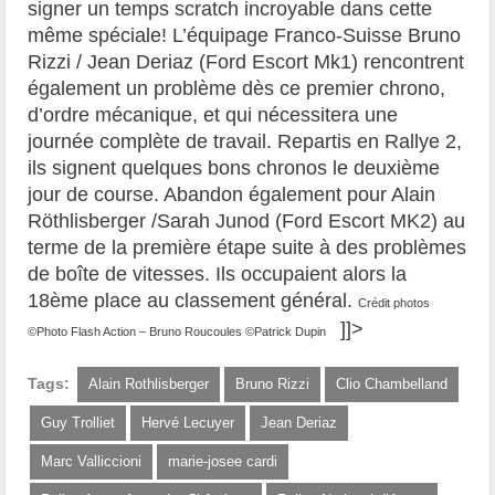
signer un temps scratch incroyable dans cette
même spéciale! L’équipage Franco-Suisse Bruno
Rizzi / Jean Deriaz (Ford Escort Mk1) rencontrent
également un problème dès ce premier chrono,
d’ordre mécanique, et qui nécessitera une
journée complète de travail. Repartis en Rallye 2,
ils signent quelques bons chronos le deuxième
jour de course. Abandon également pour Alain
Röthlisberger /Sarah Junod (Ford Escort MK2) au
terme de la première étape suite à des problèmes
de boîte de vitesses. Ils occupaient alors la
18ème place au classement général.
Crédit photos
]]>
©Photo Flash Action – Bruno Roucoules ©Patrick Dupin
Tags:
Alain Rothlisberger
Bruno Rizzi
Clio Chambelland
Guy Trolliet
Hervé Lecuyer
Jean Deriaz
Marc Valliccioni
marie-josee cardi