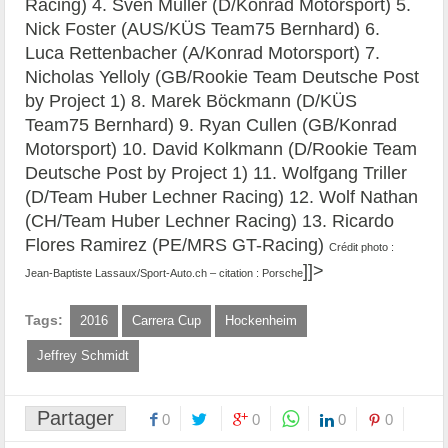
Racing) 4. Sven Müller (D/Konrad Motorsport) 5.
Nick Foster (AUS/KÜS Team75 Bernhard) 6.
Luca Rettenbacher (A/Konrad Motorsport) 7.
Nicholas Yelloly (GB/Rookie Team Deutsche Post
by Project 1) 8. Marek Böckmann (D/KÜS
Team75 Bernhard) 9. Ryan Cullen (GB/Konrad
Motorsport) 10. David Kolkmann (D/Rookie Team
Deutsche Post by Project 1) 11. Wolfgang Triller
(D/Team Huber Lechner Racing) 12. Wolf Nathan
(CH/Team Huber Lechner Racing) 13. Ricardo
Flores Ramirez (PE/MRS GT-Racing)
Crédit photo :
]]>
Jean-Baptiste Lassaux/Sport-Auto.ch – citation : Porsche
Tags:
2016
Carrera Cup
Hockenheim
Jeffrey Schmidt
Partager
0
0
0
0