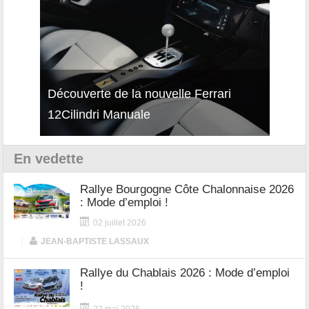
i
Essai – Porsche Taycan MY27 avec e-
Décou
Shift
Turb
En vedette
Rallye Bourgogne Côte Chalonnaise 2026
: Mode d’emploi !
02 juillet 2026
|
JEAN-BAPTISTE LASSAUX
Rallye du Chablais 2026 : Mode d’emploi
!
22 mai 2026