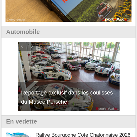
Automobile
Reportage exclusif dans les coulisses
Découverte de la nouvelle Ferrari
Essai
du Musée Porsche
12Cilindri Manuale
Shift
En vedette
Rallye Bourgogne Côte Chalonnaise 2026