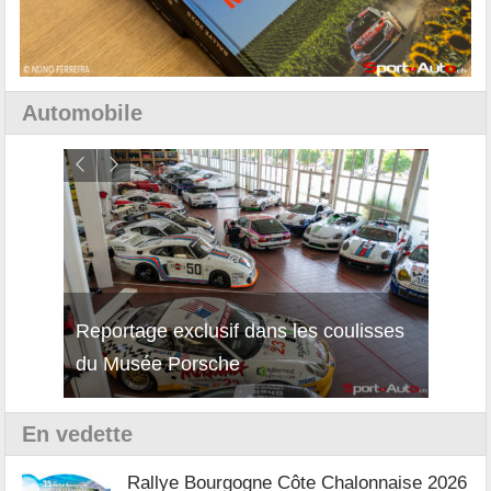
Automobile
Reportage exclusif dans les coulisses
Découverte de la nouvelle Ferrari
Essai
du Musée Porsche
12Cilindri Manuale
Shift
En vedette
Rallye Bourgogne Côte Chalonnaise 2026