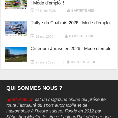
: Mode d’emploi !
|
BAPTISTE AEBI
02 juillet 2026
Rallye du Chablais 2026 : Mode d’emploi
!
|
BAPTISTE AEBI
22 mai 2026
Critérium Jurassien 2026 : Mode d’emploi
!
|
BAPTISTE AEBI
27 mars 2026
QUI SOMMES NOUS ?
Sport-Auto.ch
est un magazine online qui présente
toute l’actualité du sport automobile et de
l’automobile à l’heure suisse. Fondé en 2012 par
Sébastien Moulin, le site est aujourd’hui géré par une