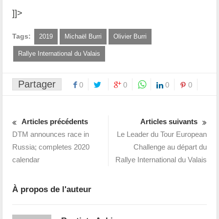
]]>
Tags:
2019
Michaël Burri
Olivier Burri
Rallye International du Valais
Partager
0
0
0
0
Articles précédents
Articles suivants
DTM announces race in
Le Leader du Tour European
Russia; completes 2020
Challenge au départ du
calendar
Rallye International du Valais
À propos de l'auteur