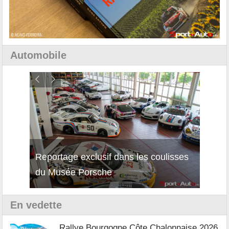
Automobile
Reportage exclusif dans les coulisses
Décou
du Musée Porsche
12Cil
En vedette
Rallye Bourgogne Côte Chalonnaise 2026