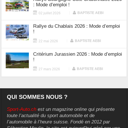
: Mode d’emploi !
|
BAPTISTE AEBI
02 juillet 2026
Rallye du Chablais 2026 : Mode d’emploi
!
|
BAPTISTE AEBI
22 mai 2026
Critérium Jurassien 2026 : Mode d’emploi
!
|
BAPTISTE AEBI
27 mars 2026
QUI SOMMES NOUS ?
Sport-Auto.ch
est un magazine online qui présente
toute l’actualité du sport automobile et de
l’automobile à l’heure suisse. Fondé en 2012 par