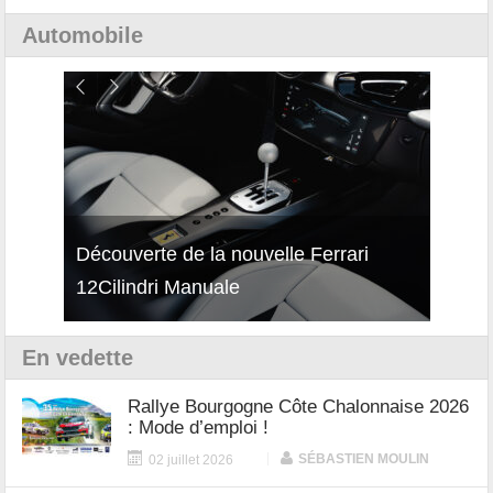
Automobile
isses
Découverte de la nouvelle Ferrari
Essai
12Cilindri Manuale
Shift
En vedette
Rallye Bourgogne Côte Chalonnaise 2026
: Mode d’emploi !
|
SÉBASTIEN MOULIN
02 juillet 2026