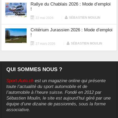
Rallye du Chablais 2026 : Mode d’emploi
!
|
SÉBASTIEN MOULIN
22 mai 2026
Critérium Jurassien 2026 : Mode d’emploi
!
|
SÉBASTIEN MOULIN
27 mars 2026
QUI SOMMES NOUS ?
Sport-Auto.ch
est un magazine online qui présente
toute l’actualité du sport automobile et de
l’automobile à l’heure suisse. Fondé en 2012 par
Sébastien Moulin, le site est aujourd’hui géré par une
équipe d’une dizaine de passionnés, sous la forme
associative.