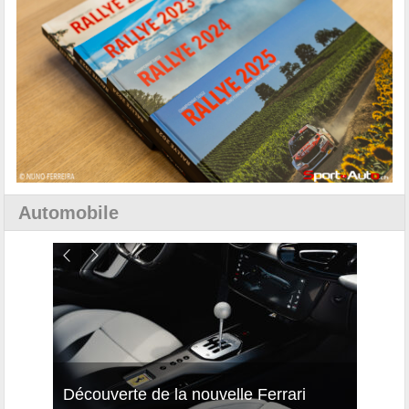
Automobile
isses
Découverte de la nouvelle Ferrari
Essai