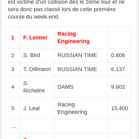
est victime d’un collision dès le 2ème tour et ne
sera donc pas classé lors de cette première
course du week-end.
Racing
1
F. Leimer
Engineering
2
S. Bird
RUSSIAN TIME
0.806
3
T. Dillmann
RUSSIAN TIME
6.137
S.
4
DAMS
9.902
Richelmi
Racing
5
J. Leal
15.400
Engineering
…