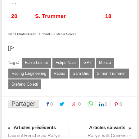
…
20
S. Trummer
18
Credit Photo©Glenn Dunbar/GP2 Media Service
]]>
Tags:
Fabio Leimer
Felipe Nasr
GP2
Monza
Racing Engineering
Rapax
Sam Bird
Simon Trummer
Stefano Coletti
Partager
0
0
0
0
Articles précédents
Articles suivants
Laurent Reuche au Rallye
Rallye Valli Cuneesi –