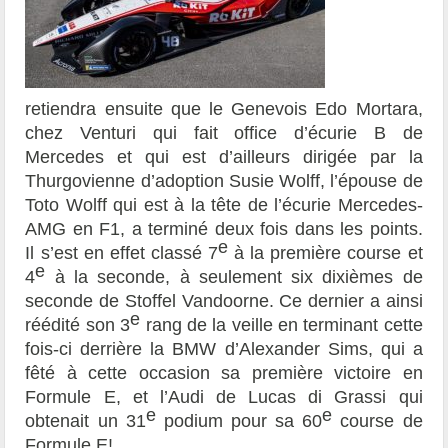
retiendra ensuite que le Genevois Edo Mortara,
chez Venturi qui fait office d’écurie B de
Mercedes et qui est d’ailleurs dirigée par la
Thurgovienne d’adoption Susie Wolff, l’épouse de
Toto Wolff qui est à la tête de l’écurie Mercedes-
AMG en F1, a terminé deux fois dans les points.
e
Il s’est en effet classé 7
à la première course et
e
4
à la seconde, à seulement six dixièmes de
seconde de Stoffel Vandoorne. Ce dernier a ainsi
e
réédité son 3
rang de la veille en terminant cette
fois-ci derrière la BMW d’Alexander Sims, qui a
fêté à cette occasion sa première victoire en
Formule E, et l’Audi de Lucas di Grassi qui
e
e
obtenait un 31
podium pour sa 60
course de
Formule E!