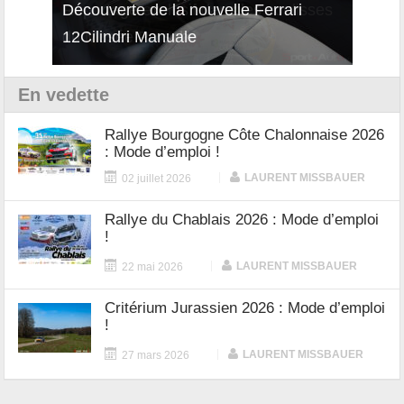
isses
Découverte de la nouvelle Ferrari
Essai
12Cilindri Manuale
Shift
En vedette
Rallye Bourgogne Côte Chalonnaise 2026
: Mode d’emploi !
|
LAURENT MISSBAUER
02 juillet 2026
Rallye du Chablais 2026 : Mode d’emploi
!
|
LAURENT MISSBAUER
22 mai 2026
Critérium Jurassien 2026 : Mode d’emploi
!
|
LAURENT MISSBAUER
27 mars 2026