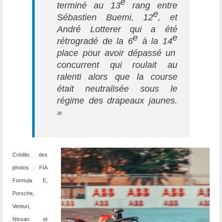
e
terminé au 13
rang entre
e
Sébastien Buemi, 12
, et
André Lotterer qui a été
e
e
rétrogradé de la 6
à la 14
place pour avoir dépassé un
concurrent qui roulait au
ralenti alors que la course
était neutralisée sous le
régime des drapeaux jaunes.
»
Crédits des
photos : FIA
Formula E,
Porsche,
Venturi,
Nissan et