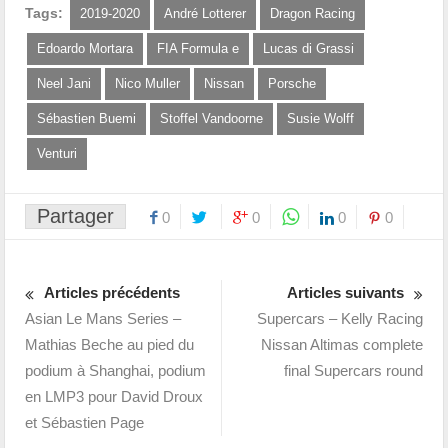
Tags:
2019-2020
André Lotterer
Dragon Racing
Edoardo Mortara
FIA Formula e
Lucas di Grassi
Neel Jani
Nico Muller
Nissan
Porsche
Sébastien Buemi
Stoffel Vandoorne
Susie Wolff
Venturi
Partager
0
0
0
0
Articles précédents
Articles suivants
Asian Le Mans Series –
Supercars – Kelly Racing
Mathias Beche au pied du
Nissan Altimas complete
podium à Shanghai, podium
final Supercars round
en LMP3 pour David Droux
et Sébastien Page