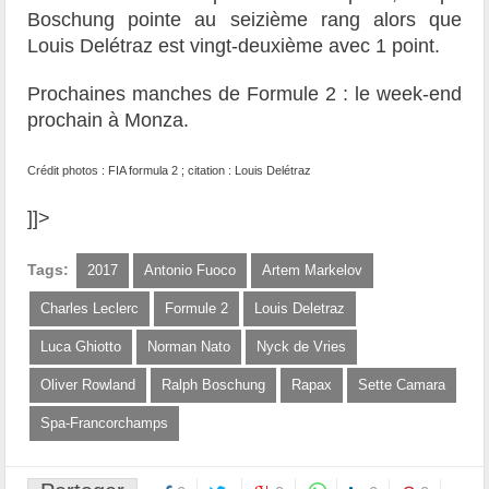
Boschung pointe au seizième rang alors que
Louis Delétraz est vingt-deuxième avec 1 point.
Prochaines manches de Formule 2 : le week-end
prochain à Monza.
Crédit photos : FIA formula 2 ; citation : Louis Delétraz
]]>
Tags:
2017
Antonio Fuoco
Artem Markelov
Charles Leclerc
Formule 2
Louis Deletraz
Luca Ghiotto
Norman Nato
Nyck de Vries
Oliver Rowland
Ralph Boschung
Rapax
Sette Camara
Spa-Francorchamps