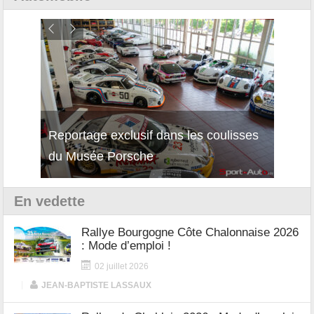
Reportage exclusif dans les coulisses
Découverte de la nouvelle Ferrari
Essai
du Musée Porsche
12Cilindri Manuale
Shift
En vedette
Rallye Bourgogne Côte Chalonnaise 2026
: Mode d’emploi !
02 juillet 2026
|
JEAN-BAPTISTE LASSAUX