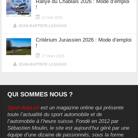
Rallye du Chablais 2026 : Mode d’emploi
!
22 mai 2026
|
JEAN-BAPTISTE LASSAUX
Critérium Jurassien 2026 : Mode d’emploi
!
27 mars 2026
|
JEAN-BAPTISTE LASSAUX
QUI SOMMES NOUS ?
Sport-Auto.ch
est un magazine online qui présente
toute l’actualité du sport automobile et de
l’automobile à l’heure suisse. Fondé en 2012 par
Sébastien Moulin, le site est aujourd’hui géré par une
équipe d’une dizaine de passionnés, sous la forme