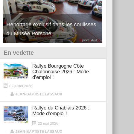
Reportage exclusif dans les coulisses
Découverte de la nouvelle Ferrari
Essai – Po
du Musée Porsche
12Cilindri Manuale
Shift
En vedette
Rallye Bourgogne Côte
Chalonnaise 2026 : Mode
d’emploi !
02 juillet 2026
|
JEAN-BAPTISTE LASSAUX
Rallye du Chablais 2026 :
Mode d’emploi !
22 mai 2026
|
JEAN-BAPTISTE LASSAUX