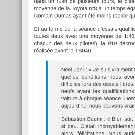
dans un rush de plusieurs tours, le pil
moyenne de la Toyota n°8 à un temps égal 
Romain Dumas ayant été moins rapide que
Et au terme de la séance d’essais qualific
Essai – Morgan Supersp
toutes deux avec une moyenne de 1:48.
chacun des deux pilotes), la 919 décro
réalisée avant la TS040.
Neel Jani : « Je suis vraiment 
quelles conditions nous avo
difficiles lors des essais libre
neufs avant les qualification
voiture à chaque séance. Dema
aujourd’hui nous pouvons vraime
Sébastien Buemi : « Bien sûr, 
si peu. C’était incroyablemen
alors, félicitations. Nous au