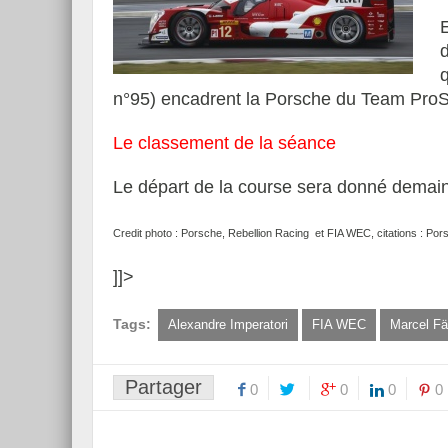
n°95) encadrent la Porsche du Team Pr
Le classement de la séance
Le départ de la course sera donné demain
Credit photo : Porsche, Rebellion Racing et FIA WEC, citations : Por
]]>
Tags:
Alexandre Imperatori
FIA WEC
Marcel Fä
Partager
0
0
0
0