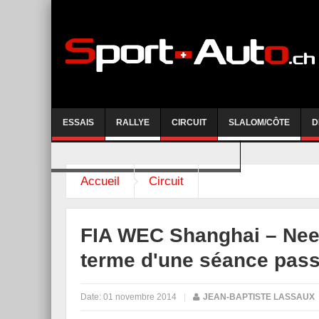
ESSAIS
RALLYE
CIRCUIT
SLALOM/CÔTE
D
COURSE DE CÔTE AYENT-ANZERE 2026
Accueil
Circuit
FIA WEC Shanghai – Neel
terme d'une séance pas
Date:
01 novembre 2014
|
JEAN-BAPTISTE LASSAUX