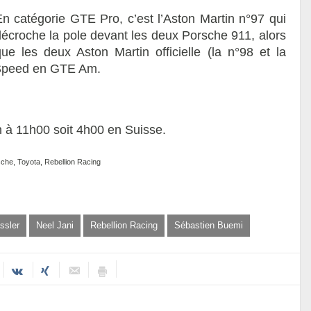
En catégorie GTE Pro, c’est l’Aston Martin n°97 qui
décroche la pole devant les deux Porsche 911, alors
que les deux Aston Martin officielle (la n°98 et la
oSpeed en GTE Am.
 à 11h00 soit 4h00 en Suisse.
sche, Toyota, Rebellion Racing
ssler
Neel Jani
Rebellion Racing
Sébastien Buemi