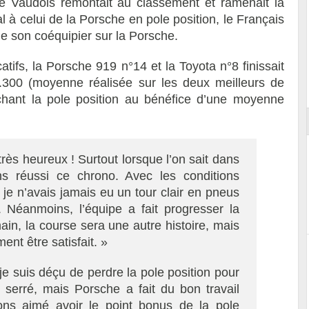
ote Vaudois remontait au classement et ramenait la
à celui de la Porsche en pole position, le Français
 son coéquipier sur la Porsche.
atifs, la Porsche 919 n°14 et la Toyota n°8 finissait
ort
300 (moyenne réalisée sur les deux meilleurs de
chant la pole position au bénéfice d’une moyenne
très heureux ! Surtout lorsque l’on sait dans
ns réussi ce chrono. Avec les conditions
s, je n’avais jamais eu un tour clair en pneus
s. Néanmoins, l’équipe a fait progresser la
in, la course sera une autre histoire, mais
nt être satisfait. »
je suis déçu de perdre la pole position pour
t serré, mais Porsche a fait du bon travail
rions aimé avoir le point bonus de la pole